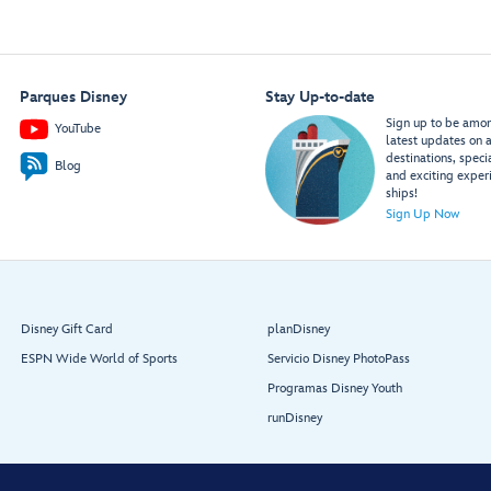
Parques Disney
Stay Up-to-date
Sign up to be among
YouTube
latest updates on a
destinations, speci
Blog
and exciting exper
ships!
Sign Up Now
Disney Gift Card
planDisney
ESPN Wide World of Sports
Servicio Disney PhotoPass
Programas Disney Youth
runDisney