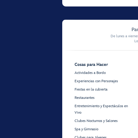
Par
De lunes a vierne
Lo
Cosas para Hacer
Actividades a Bordo
Experiencias con Personajes
Fiestas en la cubierta
Restaurantes
Entretenimiento y Espectáculos en
Vivo
Clubes Nocturnos y Salones
Spa y Gimnasio
Clubes para Jóvenes