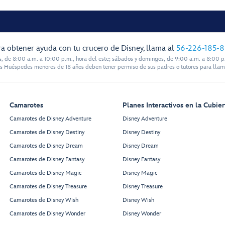
a obtener ayuda con tu crucero de Disney, llama al
56-226-185-
s, de 8:00 a.m. a 10:00 p.m., hora del este; sábados y domingos, de 9:00 a.m. a 8:00 p.
s Huéspedes menores de 18 años deben tener permiso de sus padres o tutores para llam
Camarotes
Planes Interactivos en la Cubier
Camarotes de Disney Adventure
Disney Adventure
Camarotes de Disney Destiny
Disney Destiny
Camarotes de Disney Dream
Disney Dream
Camarotes de Disney Fantasy
Disney Fantasy
Camarotes de Disney Magic
Disney Magic
Camarotes de Disney Treasure
Disney Treasure
Camarotes de Disney Wish
Disney Wish
Camarotes de Disney Wonder
Disney Wonder