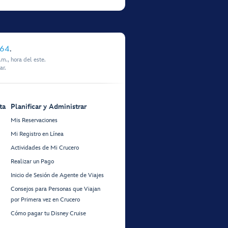
864
.
m., hora del este.
ar.
ta
Planificar y Administrar
Mis Reservaciones
Mi Registro en Línea
Actividades de Mi Crucero
Realizar un Pago
Inicio de Sesión de Agente de Viajes
Consejos para Personas que Viajan
por Primera vez en Crucero
Cómo pagar tu Disney Cruise