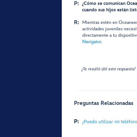
P:
¿Cómo se comunican Ocean
cuando sus hijos están list
R:
Mientras estén en Oceaneer 
actividades juveniles neces
directamente a tu dispositi
Navigator
.
¿Te resultó útil esta respuesta?
Preguntas Relacionadas
P:
¿Puedo utilizar mi teléfon