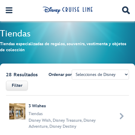
Tiendas
Tiendas especializadas de regalos, souvenirs, vestimenta y objetos
de colección
28
Resultados
Ordenar por
Filter
Browse list
3 Wishes
Tiendas

Disney Wish
,
Disney Treasure
,
Disney
Adventure
,
Disney Destiny