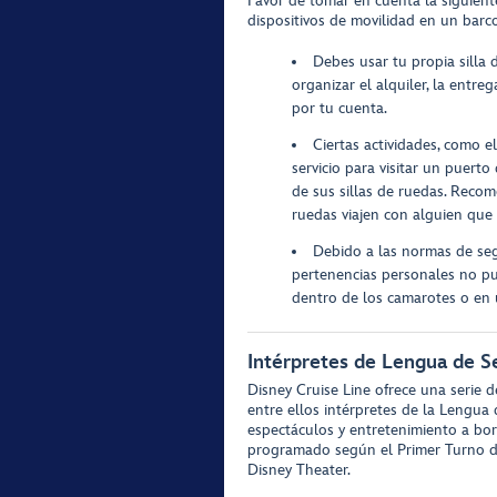
Favor de tomar en cuenta la siguient
dispositivos de movilidad en un barc
Debes usar tu propia silla 
organizar el alquiler, la entre
por tu cuenta.
Ciertas actividades, como e
servicio para visitar un puert
de sus sillas de ruedas. Rec
ruedas viajen con alguien que
Debido a las normas de segu
pertenencias personales no p
dentro de los camarotes o en
Intérpretes de Lengua de S
Disney Cruise Line ofrece una serie 
entre ellos intérpretes de la Leng
espectáculos y entretenimiento a bor
programado según el Primer Turno de
Disney Theater.