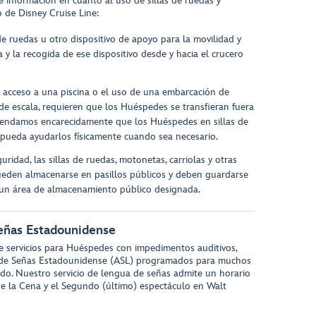
e información en cuanto al uso de sillas de ruedas y
o de Disney Cruise Line:
de ruedas u otro dispositivo de apoyo para la movilidad y
ga y la recogida de ese dispositivo desde y hacia el crucero
l acceso a una piscina o el uso de una embarcación de
o de escala, requieren que los Huéspedes se transfieran fuera
omendamos encarecidamente que los Huéspedes en sillas de
 pueda ayudarlos físicamente cuando sea necesario.
ridad, las sillas de ruedas, motonetas, carriolas y otras
ueden almacenarse en pasillos públicos y deben guardarse
 un área de almacenamiento público designada.
eñas Estadounidense
de servicios para Huéspedes con impedimentos auditivos,
ua de Señas Estadounidense (ASL) programados para muchos
do. Nuestro servicio de lengua de señas admite un horario
 la Cena y el Segundo (último) espectáculo en Walt