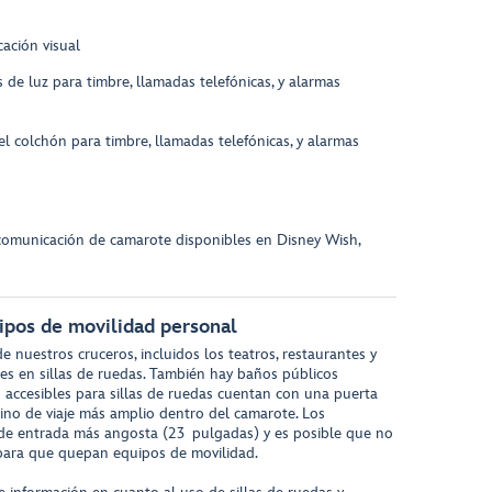
ación visual
 de luz para timbre, llamadas telefónicas, y alarmas
l colchón para timbre, llamadas telefónicas, y alarmas
comunicación de camarote disponibles en Disney Wish,
uipos de movilidad personal
e nuestros cruceros, incluidos los teatros, restaurantes y
es en sillas de ruedas. También hay baños públicos
s accesibles para sillas de ruedas cuentan con una puerta
no de viaje más amplio dentro del camarote. Los
 de entrada más angosta (23 pulgadas) y es posible que no
 para que quepan equipos de movilidad.