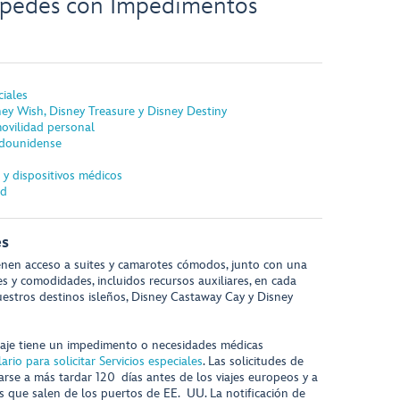
éspedes con Impedimentos
iales
y Wish, Disney Treasure y Disney Destiny
movilidad personal
adounidense
 y dispositivos médicos
ad
es
nen acceso a suites y camarotes cómodos, junto con una
es y comodidades, incluidos recursos auxiliares, en cada
uestros destinos isleños, Disney Castaway Cay y Disney
iaje tiene un impedimento o necesidades médicas
ario para solicitar Servicios especiales
. Las solicitudes de
rse a más tardar 120 días antes de los viajes europeos y a
es que salen de los puertos de EE. UU. La notificación de