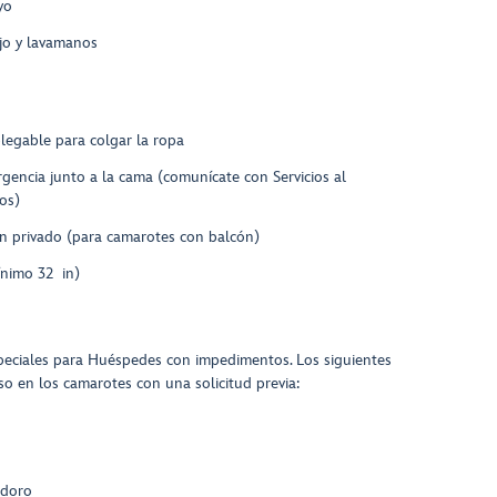
yo
jo y lavamanos
legable para colgar la ropa
encia junto a la cama (comunícate con Servicios al
os)
n privado (para camarotes con balcón)
nimo 32 in)
speciales para Huéspedes con impedimentos. Los siguientes
so en los camarotes con una solicitud previa:
odoro