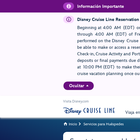
Información Importante
Disney Cruise Line Reservation
Beginning at 4:00 AM (EDT) on
through 4:00 AM (EDT) of Frid
performed on the Disney Cruise L
be able to make or access a rese
Check-in, Cruise Activity and Po
deposits or final payments due du
at 10:00 PM (EDT) to make their
cruise vacation planning once our
Ocultar
Visita Disney.com
Viaja e
Inicio
Servicios para Huéspedes

