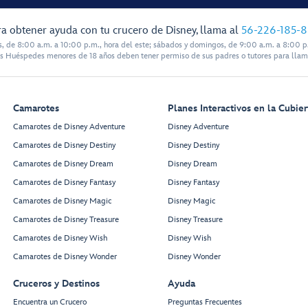
a obtener ayuda con tu crucero de Disney, llama al
56-226-185-
s, de 8:00 a.m. a 10:00 p.m., hora del este; sábados y domingos, de 9:00 a.m. a 8:00 p.
s Huéspedes menores de 18 años deben tener permiso de sus padres o tutores para llam
Camarotes
Planes Interactivos en la Cubier
Camarotes de Disney Adventure
Disney Adventure
Camarotes de Disney Destiny
Disney Destiny
Camarotes de Disney Dream
Disney Dream
Camarotes de Disney Fantasy
Disney Fantasy
Camarotes de Disney Magic
Disney Magic
Camarotes de Disney Treasure
Disney Treasure
Camarotes de Disney Wish
Disney Wish
Camarotes de Disney Wonder
Disney Wonder
Cruceros y Destinos
Ayuda
Encuentra un Crucero
Preguntas Frecuentes