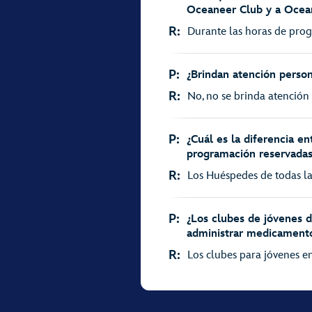
Oceaneer Club y a Ocea
R:
Durante las horas de prog
P:
¿Brindan atención person
R:
No, no se brinda atención 
P:
¿Cuál es la diferencia e
programación reservada
R:
Los Huéspedes de todas la
P:
¿Los clubes de jóvenes 
administrar medicamento
R:
Los clubes para jóvenes en