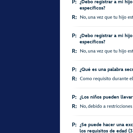
P:
¿Debo registrar a mi hijo
específicos?
R:
No, una vez que tu hijo es
P:
¿Debo registrar a mi hijo
específicos?
R:
No, una vez que tu hijo es
P:
¿Qué es una palabra sec
R:
Como requisito durante el 
P:
¿Los niños pueden llevar
R:
No, debido a restricciones 
P:
¿Se puede hacer una exc
los requisitos de edad (3