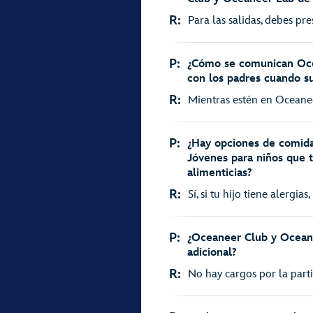
R:
Para las salidas, debes pre
P:
¿Cómo se comunican Oce
con los padres cuando sus
R:
Mientras estén en Oceanee
P:
¿Hay opciones de comidas
Jóvenes para niños que t
alimenticias?
R:
Sí, si tu hijo tiene alergias
P:
¿Oceaneer Club y Ocean
adicional?
R:
No hay cargos por la parti