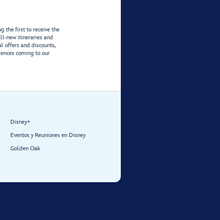
 the first to receive the
ll-new itineraries and
al offers and discounts,
iences coming to our
Disney+
Eventos y Reuniones en Disney
Golden Oak