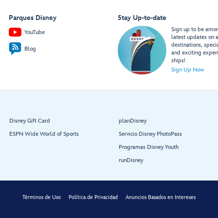
Parques Disney
Stay Up-to-date
Sign up to be among
YouTube
latest updates on a
destinations, speci
Blog
and exciting exper
ships!
Sign Up Now
Disney Gift Card
planDisney
ESPN Wide World of Sports
Servicio Disney PhotoPass
Programas Disney Youth
runDisney
Términos de Uso
Política de Privacidad
Anuncios Basados en Intereses