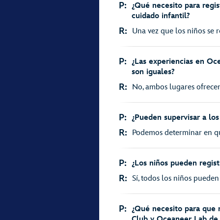
P:
¿Qué necesito para regist
cuidado infantil?
R:
Una vez que los niños se r
P:
¿Las experiencias en Oc
son iguales?
R:
No, ambos lugares ofrecen 
P:
¿Pueden supervisar a lo
R:
Podemos determinar en qu
P:
¿Los niños pueden regist
R:
Sí, todos los niños pueden 
P:
¿Qué necesito para que 
Club y Oceaneer Lab de