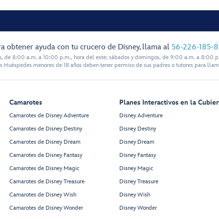
a obtener ayuda con tu crucero de Disney, llama al
56-226-185-
s, de 8:00 a.m. a 10:00 p.m., hora del este; sábados y domingos, de 9:00 a.m. a 8:00 p.
s Huéspedes menores de 18 años deben tener permiso de sus padres o tutores para llam
Camarotes
Planes Interactivos en la Cubier
Camarotes de Disney Adventure
Disney Adventure
Camarotes de Disney Destiny
Disney Destiny
Camarotes de Disney Dream
Disney Dream
Camarotes de Disney Fantasy
Disney Fantasy
Camarotes de Disney Magic
Disney Magic
Camarotes de Disney Treasure
Disney Treasure
Camarotes de Disney Wish
Disney Wish
Camarotes de Disney Wonder
Disney Wonder