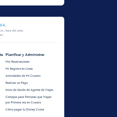
864
.
m., hora del este.
ar.
ta
Planificar y Administrar
Mis Reservaciones
Mi Registro en Línea
Actividades de Mi Crucero
Realizar un Pago
Inicio de Sesión de Agente de Viajes
Consejos para Personas que Viajan
por Primera vez en Crucero
Cómo pagar tu Disney Cruise