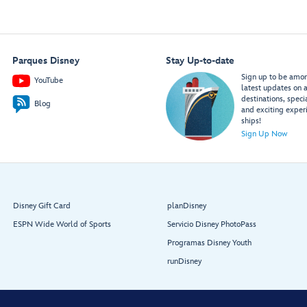
Parques Disney
Stay Up-to-date
Sign up to be among
YouTube
latest updates on a
destinations, speci
Blog
and exciting exper
ships!
Sign Up Now
Disney Gift Card
planDisney
ESPN Wide World of Sports
Servicio Disney PhotoPass
Programas Disney Youth
runDisney