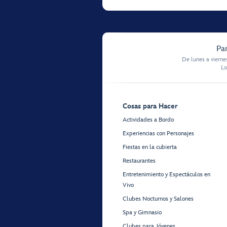
Par
De lunes a vierne
Lo
Cosas para Hacer
Actividades a Bordo
Experiencias con Personajes
Fiestas en la cubierta
Restaurantes
Entretenimiento y Espectáculos en
Vivo
Clubes Nocturnos y Salones
Spa y Gimnasio
Clubes para Jóvenes