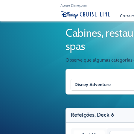
Acesse Disney.com
Cruzeir
Cabines, restau
spas
Observe que algumas categorias d
Disney Adventure
Refeições
,
Deck 6