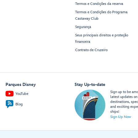
Guest
Enchanted
Termos e Condições da reserva
Services
Summer
Royal Court
Restaurant
Termos e Condições do Programa
Maximus
Castaway Club
Dining Room
Segurança
Seus principais direitos e proteção
financeira
Contrato de Cruzeiro
Restroom
Restroom
Parques Disney
Stay Up-to-date
Marvel
Buccaneer
Style
Bar
Sign up to be amon
Studio
YouTube
latest updates on 
destinations, spec
Blog
Minnie
Mickey
and exciting expe
Entrance
Entrance
ships!
Restroom
Sign Up Now
Navigator’s Club