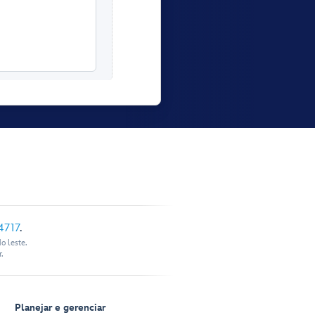
4717
.
o leste.
.
Planejar e gerenciar