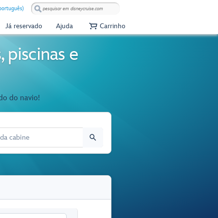
(português)
Já reservado
Ajuda
Carrinho
 piscinas e
do do navio!
 CABINE