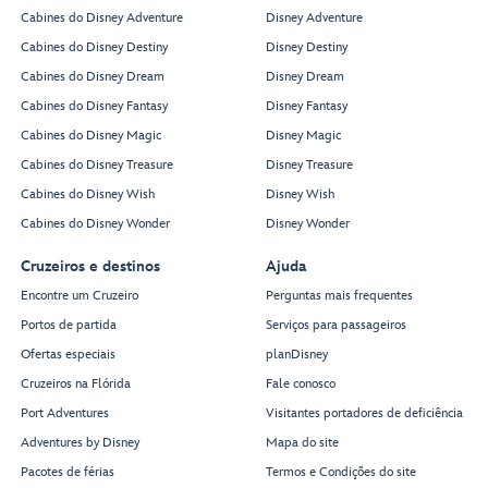
Cabines do Disney Adventure
Disney Adventure
Cabines do Disney Destiny
Disney Destiny
Cabines do Disney Dream
Disney Dream
Cabines do Disney Fantasy
Disney Fantasy
Enchanted Summer
Restaurant
Cabines do Disney Magic
Disney Magic
Olaf Dining Room
Cabines do Disney Treasure
Disney Treasure
Cabines do Disney Wish
Disney Wish
Cabines do Disney Wonder
Disney Wonder
Cruzeiros e destinos
Ajuda
Encontre um Cruzeiro
Perguntas mais frequentes
Restroom
Portos de partida
Serviços para passageiros
Ofertas especiais
planDisney
Cruzeiros na Flórida
Fale conosco
Spellbound
Port Adventures
Visitantes portadores de deficiência
Adventures by Disney
Mapa do site
Town Square
Pacotes de férias
Termos e Condições do site