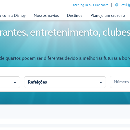
Fazer log-in ou Criar conta
Brasil 
o com a Disney
Nossos navios
Destinos
Planeje um cruzeiro
rantes, entretenimento, clubes,
e quartos podem ser diferentes devido a melhorias futuras a bor
NÚMERO DA
Refeições