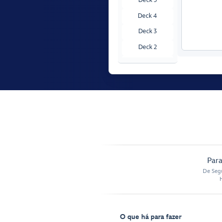
Deck 4
Deck 3
Deck 2
Deck 1
Para
De Segu
O que há para fazer