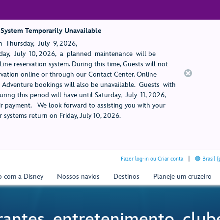
 System Temporarily Unavailable
 Thursday, July 9, 2026,
ay, July 10, 2026, a planned maintenance will be
ine reservation system. During this time, Guests will not
rvation online or through our Contact Center. Online
rt Adventure bookings will also be unavailable. Guests with
ring this period will have until Saturday, July 11, 2026,
 payment. We look forward to assisting you with your
 systems return on Friday, July 10, 2026.
Fazer log-in ou Criar conta
Brasil 
o com a Disney
Nossos navios
Destinos
Planeje um cruzeiro
rantes, entretenimento, clube