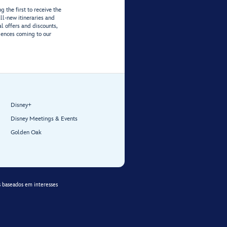
 the first to receive the
ll-new itineraries and
al offers and discounts,
iences coming to our
Disney+
Disney Meetings & Events
Golden Oak
 baseados em interesses