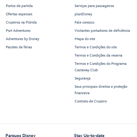
Portos de partida
Serviços para passageiros
Ofertas especiais
planDisney
Cruzeiros na Flórida
Fale conosco
Port Adventures
Visitantes portadores de deficiência
Adventures by Disney
Mapa do site
Pacotes de férias
Termos e Condições do site
Rest
r
oom
Rest
r
oom
Termos e Condições da reserva
Termos e Condições do Programa
Castaway Club
Segurança
Seus principais direitos e proteção
financeira
Buena Vista
Theatre
Contrato de Cruzeiro
Parques Disney
Stay Up-to-date