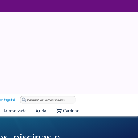
(português)
Já reservado
Ajuda
Carrinho
s, piscinas e