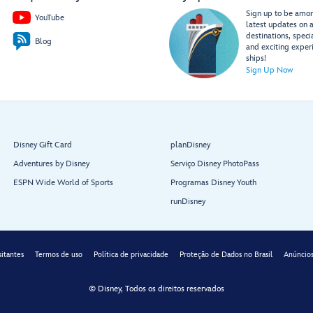
Sign up to be among
YouTube
latest updates on a
destinations, speci
Blog
and exciting exper
Rest
r
oom
Rest
r
oom
ships!
Sign Up Now
Disney
Shutters
V
acation
Portrait
Club
Studio
Shopping
Ambassador
Desk
Disney Gift Card
planDisney
Adventures by Disney
Serviço Disney PhotoPass
ESPN Wide World of Sports
Programas Disney Youth
runDisney
V
ista
Café
Shutters
sitantes
Termos de uso
Política de privacidade
Proteção de Dados no Brasil
Anúncios
© Disney, Todos os direitos reservados
Art on
Demand