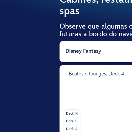
spas
Observe que algumas ca
futuras a bordo do navi
Disney Fantasy
Boates e lounges,
Deck 4
Deck 14
Deck 13
Deck 12