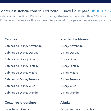
 obter assistência com seu cruzeiro Disney, ligue para
0800-047-
nda a sexta, das 8h ás 22h, horário do leste; sábado e domingo, das 9h ás 20h, horário d
Hóspedes com menos de 18 anos devem ter permissão dos pais ou responsáveis para ligar
Cabines
Planta dos Navios
Cabines do Disney Adventure
Disney Adventure
Cabines do Disney Destiny
Disney Destiny
Cabines do Disney Dream
Disney Dream
Walt Disney
Theatre
Cabines do Disney Fantasy
Disney Fantasy
Balcony Seating
Cabines do Disney Magic
Disney Magic
Cabines do Disney Treasure
Disney Treasure
Cabines do Disney Wish
Disney Wish
Cabines do Disney Wonder
Disney Wonder
Cruzeiros e destinos
Ajuda
Encontre um Cruzeiro
Perguntas mais frequentes