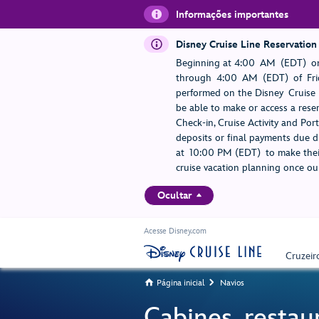
Informações importantes
Disney Cruise Line Reservation
Beginning at 4:00 AM (EDT) on
through 4:00 AM (EDT) of Frid
performed on the Disney Cruise L
be able to make or access a rese
Check-in, Cruise Activity and Po
deposits or final payments due du
at 10:00 PM (EDT) to make their
cruise vacation planning once our
Ocultar
Acesse Disney.com
Cruzeir
Página inicial
Navios


Cabines, restau