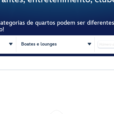
tegorias de quartos podem ser diferentes
o!


Boates e lounges