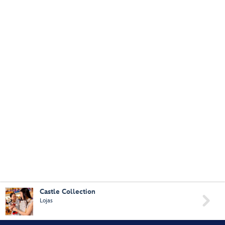
Castle Collection

Lojas