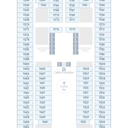
11258
11259
11159
11158
11762
11761
11260
11261
11161
11160
11766
11763
11262
11162
11768
11767
11266
11166
11770
11769
11268
11168
11772
11771
11270
11170
11272
11776
11773
11172
11276
11176
11278
11178
11280
11180
11282
11182
11286
11186
11288
11188
11600
11300
11603
11303
11602
11302
Castle Collection
11607
11307
11606
11306
11609
11309
11608
11308
11611
11311
11610
11310
Ga
r
den
11613
11313
11612
11312
Bar
11616
11617
11317
11316
11618
11619
11319
11318
11620
11621
11321
11320
11622
11623
11323
11322
11626
11627
11327
11326
11628
11629
11329
11328
11630
11631
11331
11330
11632
11332