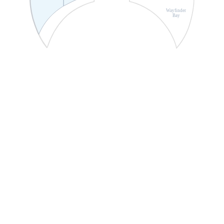
W
ayfinder
Bay