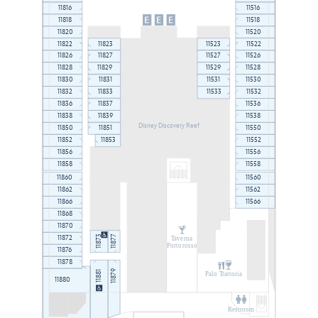
11816
11516
11818
11518
11820
11520
11822
11823
11523
11522
11826
11827
11527
11526
11828
11829
11529
11528
11830
11831
11531
11530
11832
11833
11533
11532
11836
11837
11536
11838
11839
11538
Disney Discovery Reef
11850
11851
11550
11852
11853
11552
11856
11556
11858
11558
11860
11560
11862
11562
11866
11566
11868
11870
11877
11873
11872
T
ave
r
na
Porto
r
osso
11876
11878
11879
11881
Palo
T
rattoria
11880
Rest
r
oom