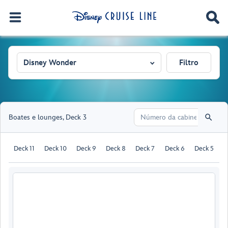
Disney Wonder
Filtro
Boates e lounges
,
Deck 3
Deck 11
Deck 10
Deck 9
Deck 8
Deck 7
Deck 6
Deck 5
D