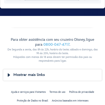
Para obter assistência com seu cruzeiro Disney, ligue
para
0800-047-4717
.
De Segunda a sexta, das 8h ás 22h, horário do leste; sábado e domingo, das
9h ás 20h, horário do leste.
Hóspedes com menos de 18 anos devem ter permissão dos pais ou
responsáveis para ligar.
Mostrar mais links
Crown & Fin Pub
Cadillac
Ajuda e serviços para Visitantes
Termos de uso
Política de privacidade
Lounge
Proteção de Dados no Brasil
Anúncios baseados em interesses