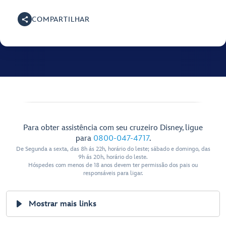
COMPARTILHAR
Para obter assistência com seu cruzeiro Disney, ligue
para
0800-047-4717
.
De Segunda a sexta, das 8h ás 22h, horário do leste; sábado e domingo, das
9h ás 20h, horário do leste.
Hóspedes com menos de 18 anos devem ter permissão dos pais ou
responsáveis para ligar.
Mostrar mais links