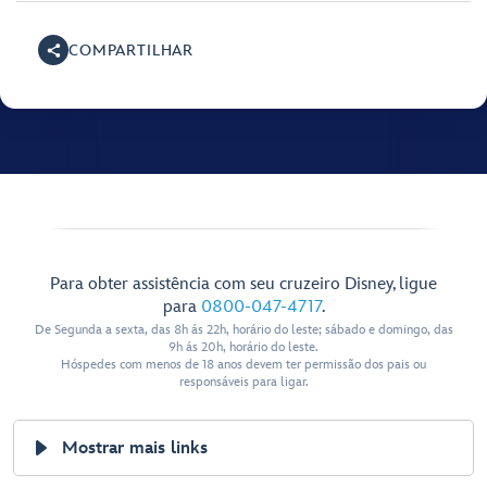
COMPARTILHAR
Para obter assistência com seu cruzeiro Disney, ligue
para
0800-047-4717
.
De Segunda a sexta, das 8h ás 22h, horário do leste; sábado e domingo, das
9h ás 20h, horário do leste.
Hóspedes com menos de 18 anos devem ter permissão dos pais ou
responsáveis para ligar.
Mostrar mais links