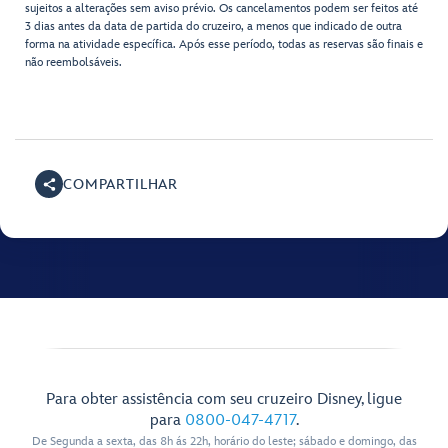
sujeitos a alterações sem aviso prévio. Os cancelamentos podem ser feitos até
3 dias antes da data de partida do cruzeiro, a menos que indicado de outra
forma na atividade específica. Após esse período, todas as reservas são finais e
não reembolsáveis.
COMPARTILHAR
Para obter assistência com seu cruzeiro Disney, ligue
para
0800-047-4717
.
De Segunda a sexta, das 8h ás 22h, horário do leste; sábado e domingo, das