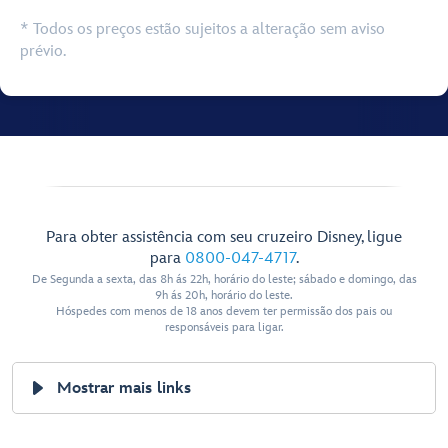
* Todos os preços estão sujeitos a alteração sem aviso
prévio.
Para obter assistência com seu cruzeiro Disney, ligue
para
0800-047-4717
.
De Segunda a sexta, das 8h ás 22h, horário do leste; sábado e domingo, das
9h ás 20h, horário do leste.
Hóspedes com menos de 18 anos devem ter permissão dos pais ou
responsáveis para ligar.
Mostrar mais links