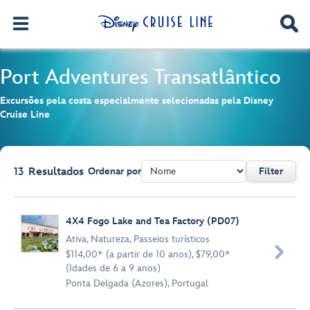
Port Adventures
Transatlântico
Excursões pela costa especialmente selecionadas pela Disney
Cruise Line
13
Resultados
Ordenar por
Filter
Browse list
4X4 Fogo Lake and Tea Factory (PD07)
Ativa
,
Natureza
,
Passeios turísticos

$114,00* (a partir de 10 anos), $79,00*
(Idades de 6 a 9 anos)
Ponta Delgada (Azores), Portugal