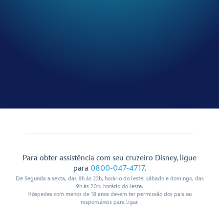
Para obter assistência com seu cruzeiro Disney, ligue
para
0800-047-4717
.
De Segunda a sexta, das 8h ás 22h, horário do leste; sábado e domingo, das
9h ás 20h, horário do leste.
Hóspedes com menos de 18 anos devem ter permissão dos pais ou
responsáveis para ligar.