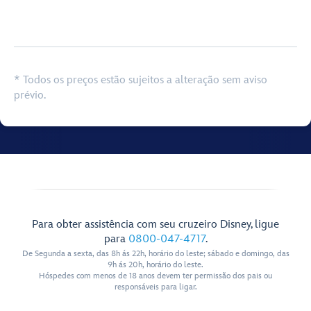
Browse list
* Todos os preços estão sujeitos a alteração sem aviso
prévio.
Para obter assistência com seu cruzeiro Disney, ligue
para
0800-047-4717
.
De Segunda a sexta, das 8h ás 22h, horário do leste; sábado e domingo, das
9h ás 20h, horário do leste.
Hóspedes com menos de 18 anos devem ter permissão dos pais ou
responsáveis para ligar.