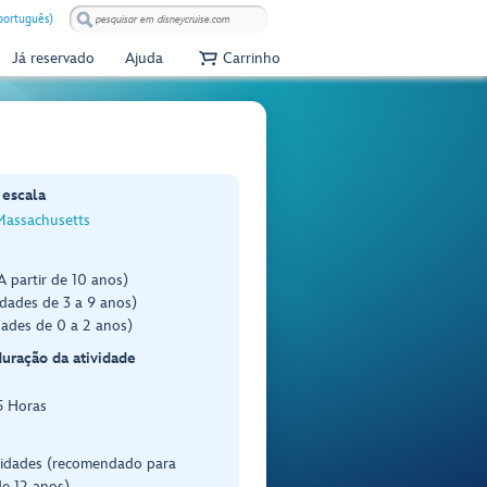
(português)
Já reservado
Ajuda
Carrinho
 escala
Massachusetts
A partir de 10 anos)
dades de 3 a 9 anos)
dades de 0 a 2 anos)
duração da atividade
5 Horas
 idades (recomendado para
e 12 anos)