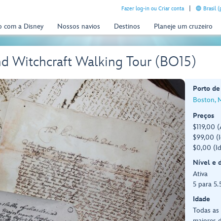
Fazer log-in ou Criar conta
Brasil 
o com a Disney
Nossos navios
Destinos
Planeje um cruzeiro
nd Witchcraft Walking Tour (BO15)
Porto de
Boston, 
Preços
$119,00 (
$99,00 (I
$0,00 (I
Nível e 
Ativa
5 para 5.
Idade
Todas as
maiores d