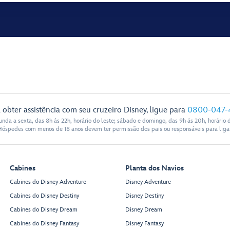
 obter assistência com seu cruzeiro Disney, ligue para
0800-047-
nda a sexta, das 8h ás 22h, horário do leste; sábado e domingo, das 9h ás 20h, horário d
Hóspedes com menos de 18 anos devem ter permissão dos pais ou responsáveis para ligar
Cabines
Planta dos Navios
Cabines do Disney Adventure
Disney Adventure
Cabines do Disney Destiny
Disney Destiny
Cabines do Disney Dream
Disney Dream
Cabines do Disney Fantasy
Disney Fantasy