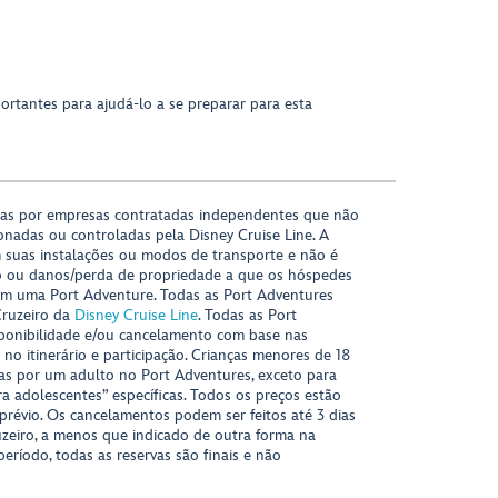
ortantes para ajudá-lo a se preparar para esta
das por empresas contratadas independentes que não
onadas ou controladas pela Disney Cruise Line. A
 suas instalações ou modos de transporte e não é
o ou danos/perda de propriedade a que os hóspedes
m uma Port Adventure. Todas as Port Adventures
Cruzeiro da
Disney Cruise Line
. Todas as Port
sponibilidade e/ou cancelamento com base nas
s no itinerário e participação. Crianças menores de 18
s por um adulto no Port Adventures, exceto para
ra adolescentes” específicas. Todos os preços estão
 prévio. Os cancelamentos podem ser feitos até 3 dias
uzeiro, a menos que indicado de outra forma na
período, todas as reservas são finais e não