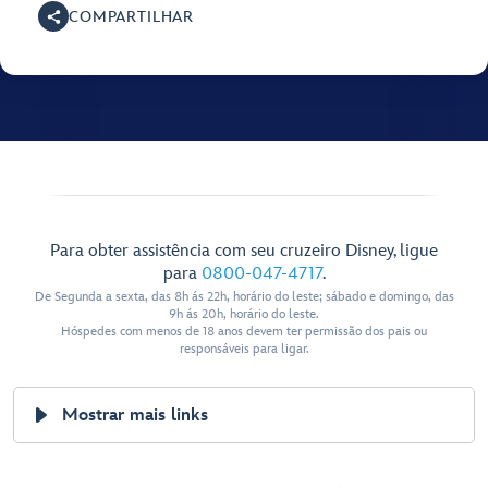
COMPARTILHAR
Para obter assistência com seu cruzeiro Disney, ligue
para
0800-047-4717
.
De Segunda a sexta, das 8h ás 22h, horário do leste; sábado e domingo, das
9h ás 20h, horário do leste.
Hóspedes com menos de 18 anos devem ter permissão dos pais ou
responsáveis para ligar.
Mostrar mais links