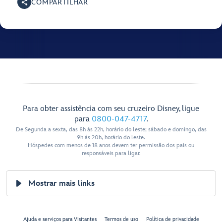
COMPARTILHAR
Para obter assistência com seu cruzeiro Disney, ligue
para
0800-047-4717
.
De Segunda a sexta, das 8h ás 22h, horário do leste; sábado e domingo, das
9h ás 20h, horário do leste.
Hóspedes com menos de 18 anos devem ter permissão dos pais ou
responsáveis para ligar.
Mostrar mais links
Ajuda e serviços para Visitantes
Termos de uso
Política de privacidade