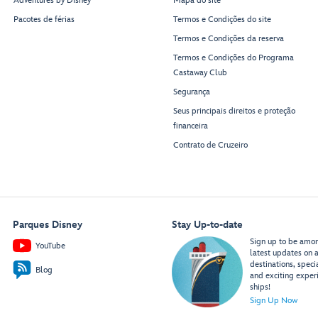
Adventures by Disney
Mapa do site
Pacotes de férias
Termos e Condições do site
Termos e Condições da reserva
Termos e Condições do Programa
Castaway Club
Segurança
Seus principais direitos e proteção
financeira
Contrato de Cruzeiro
Parques Disney
Stay Up-to-date
Sign up to be among
YouTube
latest updates on a
destinations, speci
Blog
and exciting exper
ships!
Sign Up Now