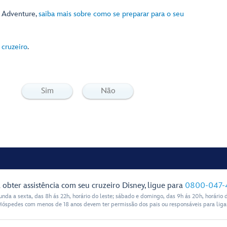
y Adventure,
saiba mais sobre como se preparar para o seu
 cruzeiro
.
Sim
Não
 obter assistência com seu cruzeiro Disney, ligue para
0800-047-
nda a sexta, das 8h ás 22h, horário do leste; sábado e domingo, das 9h ás 20h, horário d
Hóspedes com menos de 18 anos devem ter permissão dos pais ou responsáveis para ligar