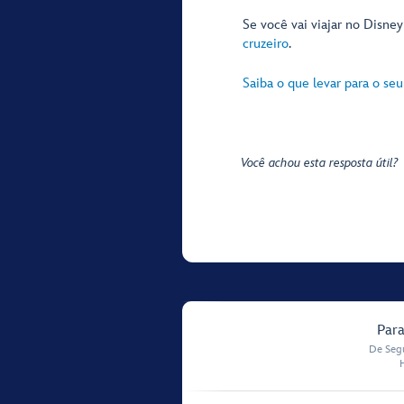
Se você vai viajar no Disne
cruzeiro
.
Saiba o que levar para o seu
Você achou esta resposta útil?
Para
De Segu