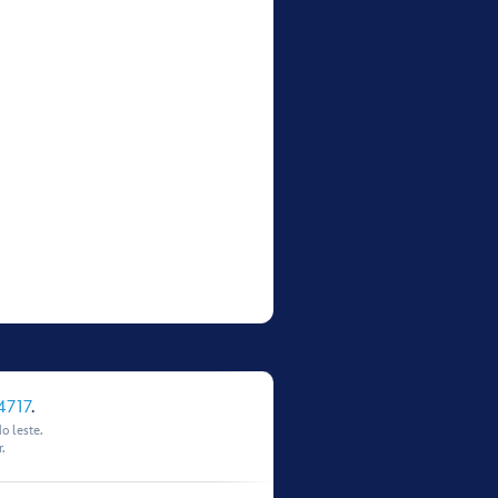
4717
.
o leste.
.