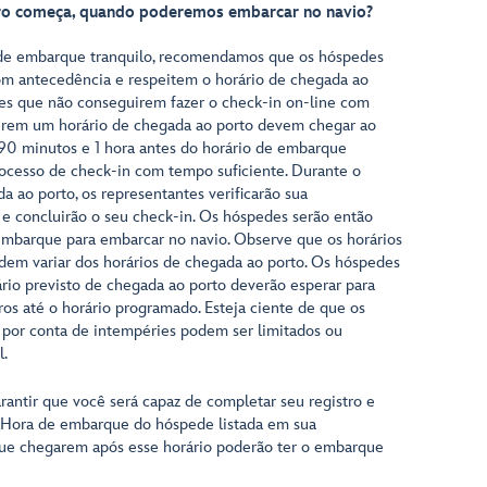
iro começa, quando poderemos embarcar no navio?
 de embarque tranquilo, recomendamos que os hóspedes
m antecedência e respeitem o horário de chegada ao
es que não conseguirem fazer o check-in on-line com
erem um horário de chegada ao porto devem chegar ao
 90 minutos e 1 hora antes do horário de embarque
rocesso de check-in com tempo suficiente. Durante o
a ao porto, os representantes verificarão sua
e concluirão o seu check-in. Os hóspedes serão então
mbarque para embarcar no navio. Observe que os horários
em variar dos horários de chegada ao porto. Os hóspedes
rio previsto de chegada ao porto deverão esperar para
ros até o horário programado. Esteja ciente de que os
go por conta de intempéries podem ser limitados ou
l.
rantir que você será capaz de completar seu registro e
 Hora de embarque do hóspede listada em sua
ue chegarem após esse horário poderão ter o embarque