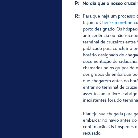
P:
No dia que o nosso cruze
R:
Para que haja um processo
façam o
Check-in on-line
co
porto designado. Os hósped
antecedência ou não receb
terminal de cruzeiros entre
publicado para concluir o p
horário designado de chegad
documentação de cidadania 
chamados pelos grupos de e
dos grupos de embarque pod
que chegarem antes do horá
entrar no terminal de cruzei
assentos ao ar livre e abri
inexistentes fora do termina
Planeje sua chegada para ga
embarcar no navio antes do
confirmação. Os hóspedes q
recusado.