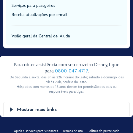
Serviços para passgeiros
Receba atualizações por e-mail
Visão geral da Central de Ajuda
Para obter assistência com seu cruzeiro Disney, ligue
para
0800-047-4717
.
De Segunda a sexta, das 8h ás 22h, horário do leste; sábado e domingo, das
9h ás 20h, horário do leste.
Hóspedes com menos de 18 anos devem ter permissão dos pais ou
responsáveis para ligar.
Mostrar mais links
Ajuda e serviços para Visitantes
Termos de uso
Política de privacidade