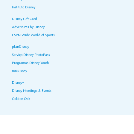
Instituto Disney
Disney Gift Card
Adventures by Disney
ESPN Wide World of Sports
planDisney
Serviço Disney PhotoPass
Programas Disney Youth
runDisney
Disney+
Disney Meetings & Events
Golden Oak
Ajuda e serviços para Visitantes
Termos de uso
Política de privacidade