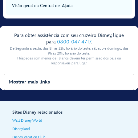
Visão geral da Central de Ajuda
Para obter assistência com seu cruzeiro Disney, ligue
para
0800-047-4717
.
De Segunda a sexta, das 8h ás 22h, horário do leste; sábado e domingo, das
9h ás 20h, horário do leste.
Hóspedes com menos de 18 anos devem ter permissão dos pais ou
responsáveis para ligar.
Mostrar mais links
Sites Disney relacionados
Walt Disney World
Disneyland
Disney Vacation Club