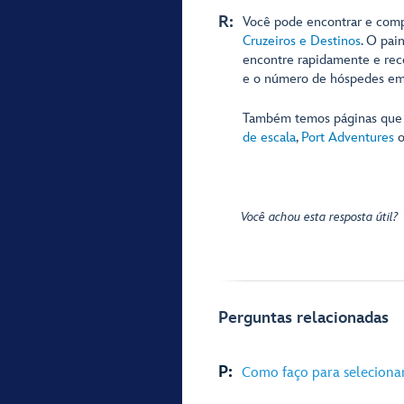
R:
Você pode encontrar e compa
Cruzeiros e Destinos
. O pai
encontre rapidamente e rece
e o número de hóspedes em
Também temos páginas que 
de escala
,
Port Adventures
o
Você achou esta resposta útil?
Perguntas relacionadas
P:
Como faço para selecionar,