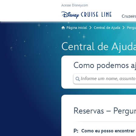
Acesse Disney.com
Cruzeir
Página inicial
Central de Ajuda
Pergu
Central de Ajud
Como podemos aj
Reservas – Pergu
P:
Como eu posso encontrar q