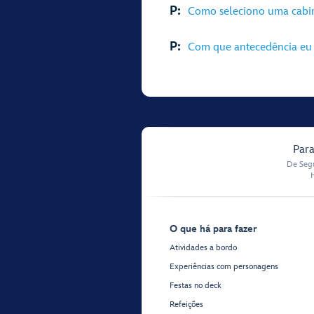
P:
Como seleciono uma cabi
P:
Com que antecedência eu 
Para
De Segu
O que há para fazer
Atividades a bordo
Experiências com personagens
Festas no deck
Refeições