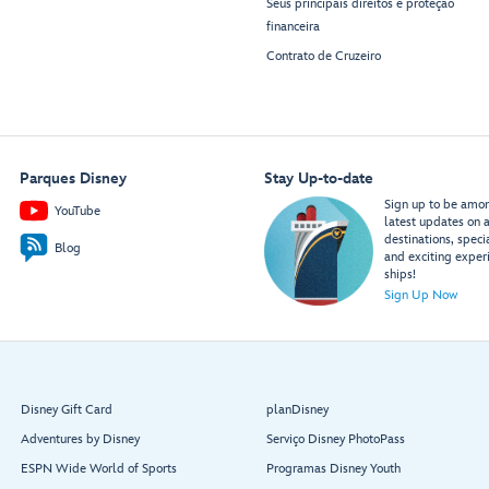
Seus principais direitos e proteção
financeira
Contrato de Cruzeiro
Parques Disney
Stay Up-to-date
Sign up to be among
YouTube
latest updates on a
destinations, speci
Blog
and exciting exper
ships!
Sign Up Now
Disney Gift Card
planDisney
Adventures by Disney
Serviço Disney PhotoPass
ESPN Wide World of Sports
Programas Disney Youth