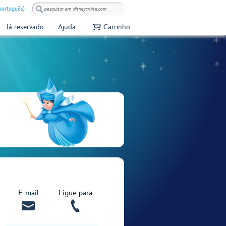
(português)
Já reservado
Ajuda
Carrinho
E‑mail
Ligue para