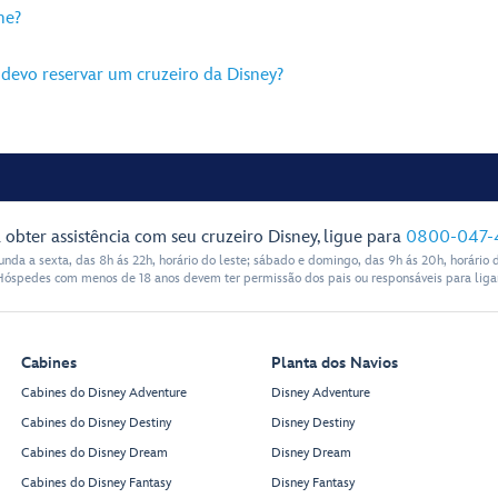
ne?
devo reservar um cruzeiro da Disney?
 obter assistência com seu cruzeiro Disney, ligue para
0800-047-
nda a sexta, das 8h ás 22h, horário do leste; sábado e domingo, das 9h ás 20h, horário d
Hóspedes com menos de 18 anos devem ter permissão dos pais ou responsáveis para ligar
Cabines
Planta dos Navios
Cabines do Disney Adventure
Disney Adventure
Cabines do Disney Destiny
Disney Destiny
Cabines do Disney Dream
Disney Dream
Cabines do Disney Fantasy
Disney Fantasy