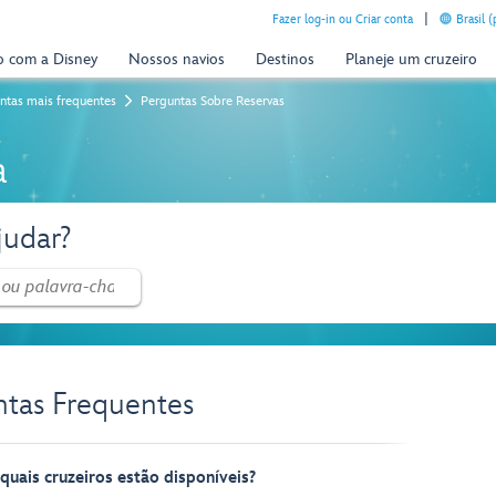
Fazer log-in ou Criar conta
Brasil 
o com a Disney
Nossos navios
Destinos
Planeje um cruzeiro
ntas mais frequentes
Perguntas Sobre Reservas
a
udar?
ntas Frequentes
uais cruzeiros estão disponíveis?