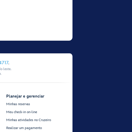
4717
.
o leste.
.
Planejar e gerenciar
Minhas reservas
Meu check-in on-line
Minhas atividades no Cruzeiro
Realizar um pagamento