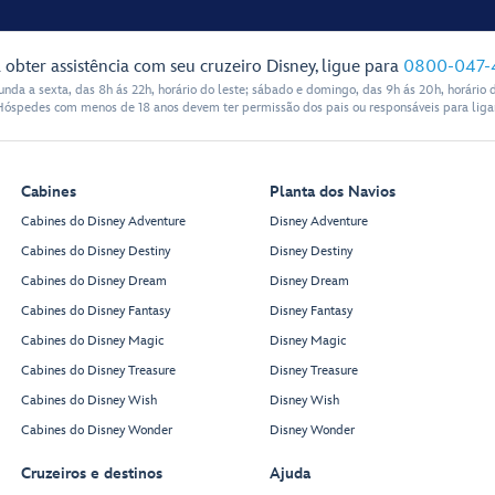
 obter assistência com seu cruzeiro Disney, ligue para
0800-047-
nda a sexta, das 8h ás 22h, horário do leste; sábado e domingo, das 9h ás 20h, horário d
Hóspedes com menos de 18 anos devem ter permissão dos pais ou responsáveis para ligar
Cabines
Planta dos Navios
Cabines do Disney Adventure
Disney Adventure
Cabines do Disney Destiny
Disney Destiny
Cabines do Disney Dream
Disney Dream
Cabines do Disney Fantasy
Disney Fantasy
Cabines do Disney Magic
Disney Magic
Cabines do Disney Treasure
Disney Treasure
Cabines do Disney Wish
Disney Wish
Cabines do Disney Wonder
Disney Wonder
Cruzeiros e destinos
Ajuda