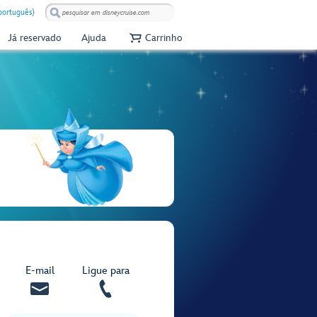
(português)
Já reservado
Ajuda
Carrinho
E‑mail
Ligue para