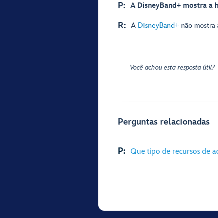
P:
A DisneyBand+ mostra a h
R:
A
DisneyBand+
não mostra a
Você achou esta resposta útil?
Perguntas relacionadas
P:
Que tipo de recursos de a