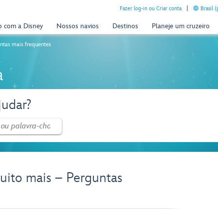
Fazer log-in ou Criar conta
Brasil 
o com a Disney
Nossos navios
Destinos
Planeje um cruzeiro
ntas mais frequentes
a
udar?
ito mais – Perguntas