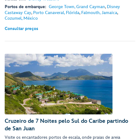
Portos de embarque:
George Town, Grand Cayman
,
Disney
Castaway Cay
,
Porto Canaveral, Flórida
,
Falmouth, Jamaica
,
Cozumel, México
Consultar preços
Cruzeiro de 7 Noites pelo Sul do Caribe partindo
de San Juan
Visite os encantadores portos de escala, onde praias de areia