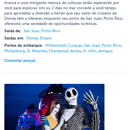
branca e uma intrigante mistura de culturas estão esperando por
você para explorar. Um ou 2 dias no mar concede a você tempo
para aproveitar a diversão a bordo que seu navio de cruzeiro da
Disney tem a oferecer, enquanto seu porto de San Juan, Porto Rico,
oferecerá uma variedade de oportunidades turísticas.
Saída de:
San Juan, Porto Rico
Saídas em:
Disney Dream
Portos de embarque:
Willemstad, Curaçao
,
San Juan, Porto Rico
,
Philipsburg, St. Maarten
,
Oranjestad, Aruba
,
St. John, Antígua
Consultar preços