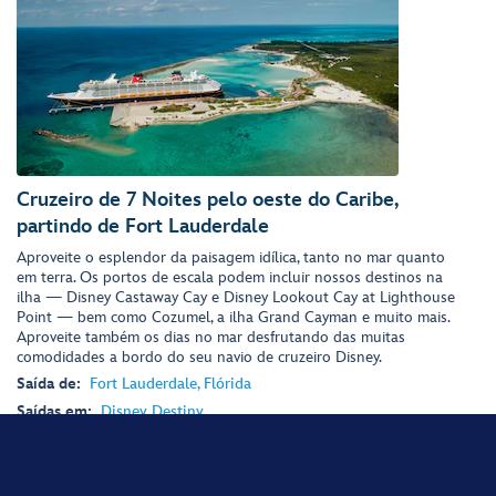
Cruzeiro de 7 Noites pelo oeste do Caribe,
partindo de Fort Lauderdale
Aproveite o esplendor da paisagem idílica, tanto no mar quanto
em terra. Os portos de escala podem incluir nossos destinos na
ilha — Disney Castaway Cay e Disney Lookout Cay at Lighthouse
Point — bem como Cozumel, a ilha Grand Cayman e muito mais.
Aproveite também os dias no mar desfrutando das muitas
comodidades a bordo do seu navio de cruzeiro Disney.
Saída de:
Fort Lauderdale, Flórida
Saídas em:
Disney Destiny
Portos de embarque:
George Town, Grand Cayman
,
Disney
Lookout Cay em Lighthouse Point
,
Falmouth, Jamaica
,
Nassau,
Bahamas
,
Fort Lauderdale, Flórida
,
Cozumel, México