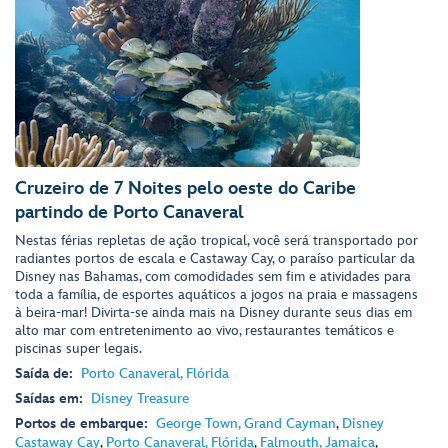
Cruzeiro de 7 Noites pelo oeste do Caribe
partindo de Porto Canaveral
Nestas férias repletas de ação tropical, você será transportado por
radiantes portos de escala e Castaway Cay, o paraíso particular da
Disney nas Bahamas, com comodidades sem fim e atividades para
toda a família, de esportes aquáticos a jogos na praia e massagens
à beira-mar! Divirta-se ainda mais na Disney durante seus dias em
alto mar com entretenimento ao vivo, restaurantes temáticos e
piscinas super legais.
Saída de:
Porto Canaveral, Flórida
Saídas em:
Disney Treasure
Portos de embarque:
George Town, Grand Cayman
,
Disney
Castaway Cay
,
Porto Canaveral, Flórida
,
Falmouth, Jamaica
,