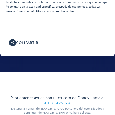
hasta tres días antes de la fecha de salida del crucero, a menos que se indique
lo contrario en la actividad específica. Después de ese período, todas las
reservaciones son definitivas y no son reembolsables.
COMPARTIR
Para obtener ayuda con tu crucero de Disney, llama al
51-016-429-338
.
De lunes a viernes, de 8:00 a.m. a 10:00 p.m., hora del este; sábados y
domingos, de 9:00 a.m. a 8:00 p.m., hora del este.