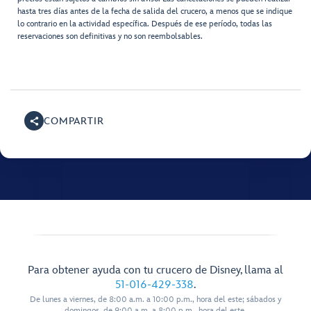
hasta tres días antes de la fecha de salida del crucero, a menos que se indique
lo contrario en la actividad específica. Después de ese período, todas las
reservaciones son definitivas y no son reembolsables.
COMPARTIR
Para obtener ayuda con tu crucero de Disney, llama al
51-016-429-338
.
De lunes a viernes, de 8:00 a.m. a 10:00 p.m., hora del este; sábados y
domingos, de 9:00 a.m. a 8:00 p.m., hora del este.