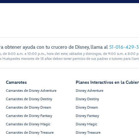
ra obtener ayuda con tu crucero de Disney, llama al
51-016-429-
s, de 8:00 a.m. a 10:00 p.m., hora del este; sábados y domingos, de 9:00 a.m. a 8:00 p.
s Huéspedes menores de 18 años deben tener permiso de sus padres o tutores para llam
Camarotes
Planes Interactivos en la Cubier
Camarotes de Disney Adventure
Disney Adventure
Camarotes de Disney Destiny
Disney Destiny
Camarotes de Disney Dream
Disney Dream
Camarotes de Disney Fantasy
Disney Fantasy
Camarotes de Disney Magic
Disney Magic
Camarotes de Disney Treasure
Disney Treasure