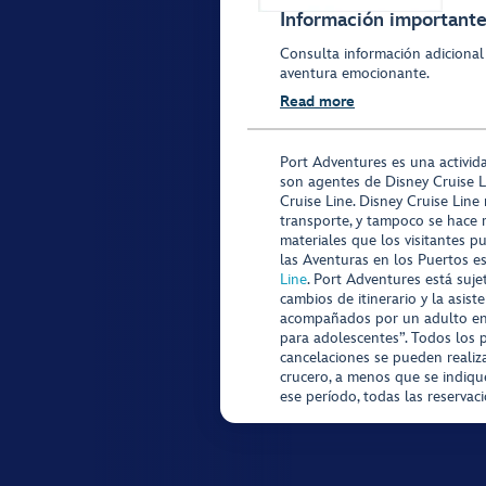
Información importante 
Consulta información adicional
aventura emocionante.
Read more
Port Adventures es una activid
son agentes de Disney Cruise L
Cruise Line. Disney Cruise Line
transporte, y tampoco se hace 
materiales que los visitantes p
las Aventuras en los Puertos e
Line
. Port Adventures está suje
cambios de itinerario y la asis
acompañados por un adulto en P
para adolescentes”. Todos los p
cancelaciones se pueden realiza
crucero, a menos que se indique
ese período, todas las reservac