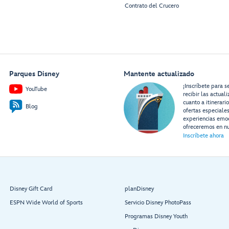
Contrato del Crucero
Parques Disney
Mantente actualizado
¡Inscríbete para s
YouTube
recibir las actual
cuanto a itinerari
Blog
ofertas especiale
experiencias emo
ofreceremos en nu
Inscríbete ahora
Disney Gift Card
planDisney
ESPN Wide World of Sports
Servicio Disney PhotoPass
Programas Disney Youth