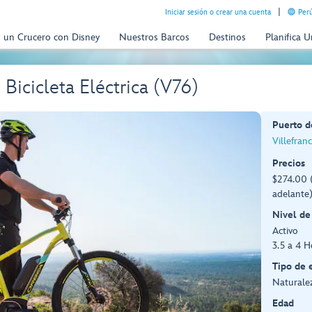
Iniciar sesión o crear una cuenta
Perú
n un Crucero con Disney
Nuestros Barcos
Destinos
Planifica 
 Bicicleta Eléctrica (V76)
Puerto d
Villefran
Precios
$274.00 
adelante
Nivel de
Activo
3.5 a 4 H
Tipo de 
Naturalez
Edad