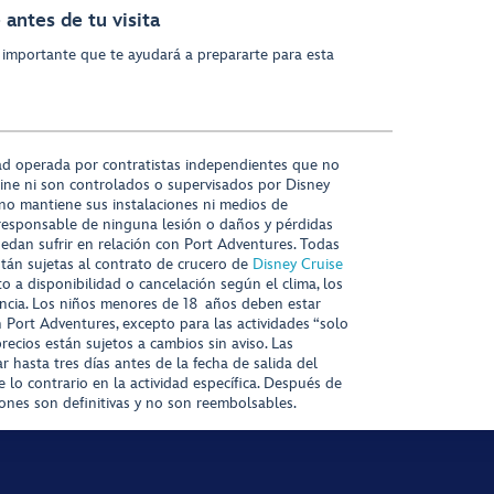
antes de tu visita
 importante que te ayudará a prepararte para esta
ad operada por contratistas independientes que no
ine ni son controlados o supervisados por Disney
 no mantiene sus instalaciones ni medios de
responsable de ninguna lesión o daños y pérdidas
uedan sufrir en relación con Port Adventures. Todas
stán sujetas al contrato de crucero de
Disney Cruise
to a disponibilidad o cancelación según el clima, los
tencia. Los niños menores de 18 años deben estar
ort Adventures, excepto para las actividades “solo
recios están sujetos a cambios sin aviso. Las
r hasta tres días antes de la fecha de salida del
 lo contrario en la actividad específica. Después de
iones son definitivas y no son reembolsables.