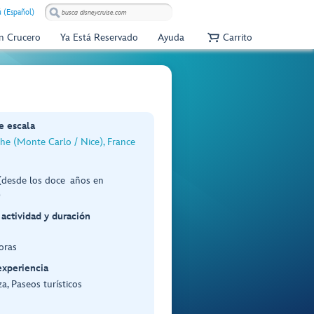
 (Español)
Un Crucero
Ya Está Reservado
Ayuda
Carrito
e escala
che (Monte Carlo / Nice), France
(desde los doce años en
)
 actividad y duración
oras
experiencia
a, Paseos turísticos