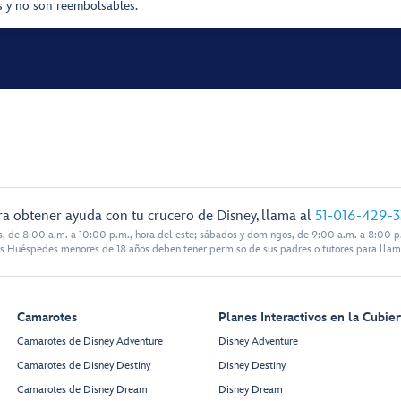
as y no son reembolsables.
ra obtener ayuda con tu crucero de Disney, llama al
51-016-429-
s, de 8:00 a.m. a 10:00 p.m., hora del este; sábados y domingos, de 9:00 a.m. a 8:00 p.
s Huéspedes menores de 18 años deben tener permiso de sus padres o tutores para llam
Camarotes
Planes Interactivos en la Cubier
Camarotes de Disney Adventure
Disney Adventure
Camarotes de Disney Destiny
Disney Destiny
Camarotes de Disney Dream
Disney Dream