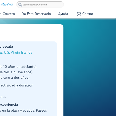
 (Español)
Un Crucero
Ya Está Reservado
Ayuda
Carrito
e escala
s, U.S. Virgin Islands
de 10 años en adelante)
e tres a nueve años)
e cero a dos años)
 actividad y duración
oras
experiencia
 en la playa y el agua, Paseos