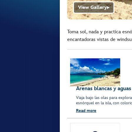
View Gallery
▶
Toma sol, nada y practica esn
encantadoras vistas de windsurf
Arenas blancas y aguas
Viaja bajo las olas para explor
esnórquel en la isla, con colori
Read more