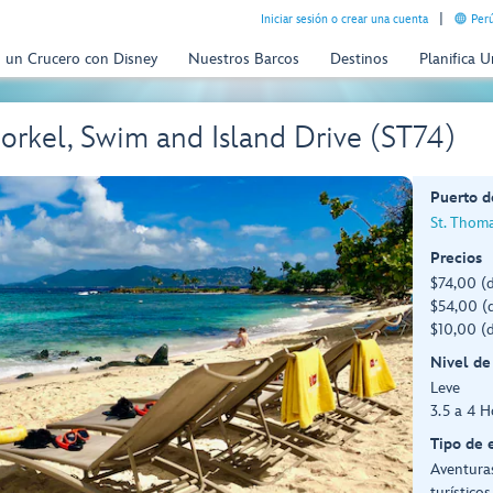
Iniciar sesión o crear una cuenta
Perú
n un Crucero con Disney
Nuestros Barcos
Destinos
Planifica 
orkel, Swim and Island Drive (ST74)
Puerto d
St. Thoma
Precios
$74,00 (
$54,00 (d
$10,00 (d
Nivel de
Leve
3.5 a 4 H
Tipo de 
Aventuras
turísticos