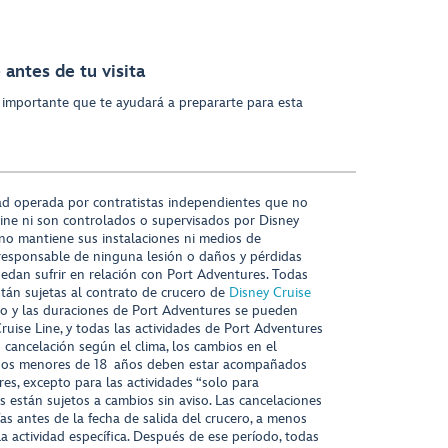
antes de tu visita
 importante que te ayudará a prepararte para esta
ad operada por contratistas independientes que no
ine ni son controlados o supervisados por Disney
 no mantiene sus instalaciones ni medios de
responsable de ninguna lesión o daños y pérdidas
uedan sufrir en relación con Port Adventures. Todas
stán sujetas al contrato de crucero de
Disney Cruise
nido y las duraciones de Port Adventures se pueden
Cruise Line, y todas las actividades de Port Adventures
o cancelación según el clima, los cambios en el
s niños menores de 18 años deben estar acompañados
es, excepto para las actividades “solo para
s están sujetos a cambios sin aviso. Las cancelaciones
ías antes de la fecha de salida del crucero, a menos
la actividad específica. Después de ese período, todas