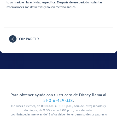
lo contrario en la actividad específica. Después de ese período, todas las
reservaciones son definitivas y no son reembolsables.
COMPARTIR
Para obtener ayuda con tu crucero de Disney, llama al
51-016-429-338
.
De lunes a viernes, de 8:00 a.m. a 10:00 p.m., hora del este; sábados y
domingos, de 9:00 a.m. a 8:00 p.m., hora del este.
Los Huéspedes menores de 18 años deben tener permiso de sus padres o