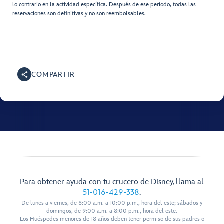
lo contrario en la actividad específica. Después de ese período, todas las
reservaciones son definitivas y no son reembolsables.
COMPARTIR
Para obtener ayuda con tu crucero de Disney, llama al
51-016-429-338
.
De lunes a viernes, de 8:00 a.m. a 10:00 p.m., hora del este; sábados y
domingos, de 9:00 a.m. a 8:00 p.m., hora del este.
Los Huéspedes menores de 18 años deben tener permiso de sus padres o