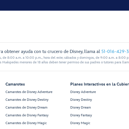
ra obtener ayuda con tu crucero de Disney, llama al
51-016-429-
s, de 8:00 a.m. a 10:00 p.m., hora del este; sábados y domingos, de 9:00 a.m. a 8:00 p.
s Huéspedes menores de 18 años deben tener permiso de sus padres o tutores para llam
Camarotes
Planes Interactivos en la Cubier
Camarotes de Disney Adventure
Disney Adventure
Camarotes de Disney Destiny
Disney Destiny
Camarotes de Disney Dream
Disney Dream
Camarotes de Disney Fantasy
Disney Fantasy
Camarotes de Disney Magic
Disney Magic