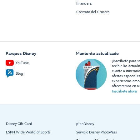
financiera
Contrato del Crucero
Parques Disney
Mantente actualizado
¡Inscríbete para s
YouTube
recibir las actual
cuanto a itinerari
Blog
ofertas especiale
experiencias emo
ofreceremos en nu
Inscríbete ahora
Disney Gift Card
planDisney
ESPN Wide World of Sports
Servicio Disney PhotoPass