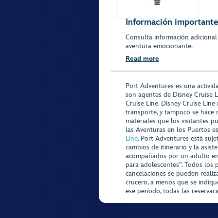
Información importante 
Consulta información adicional
aventura emocionante.
Read more
Port Adventures es una activid
son agentes de Disney Cruise L
Cruise Line. Disney Cruise Line
transporte, y tampoco se hace 
materiales que los visitantes p
las Aventuras en los Puertos e
Line
. Port Adventures está suje
cambios de itinerario y la asis
acompañados por un adulto en P
para adolescentes”. Todos los p
cancelaciones se pueden realiza
crucero, a menos que se indique
ese período, todas las reservac