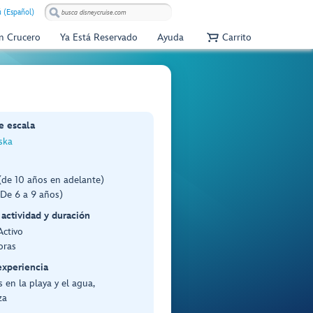
 (Español)
Un Crucero
Ya Está Reservado
Ayuda
Carrito
e escala
aska
(de 10 años en adelante)
(De 6 a 9 años)
 actividad y duración
Activo
oras
experiencia
 en la playa y el agua,
za