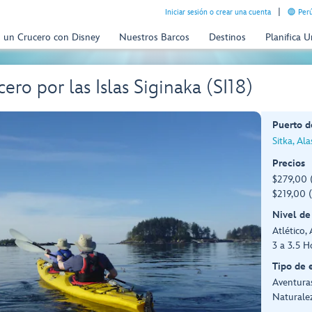
Iniciar sesión o crear una cuenta
Perú
n un Crucero con Disney
Nuestros Barcos
Destinos
Planifica 
ero por las Islas Siginaka (SI18)
Puerto d
Sitka, Al
Precios
$279,00 
$219,00 
Nivel de
Atlético, 
3 a 3.5 H
Tipo de 
Aventuras
Naturale