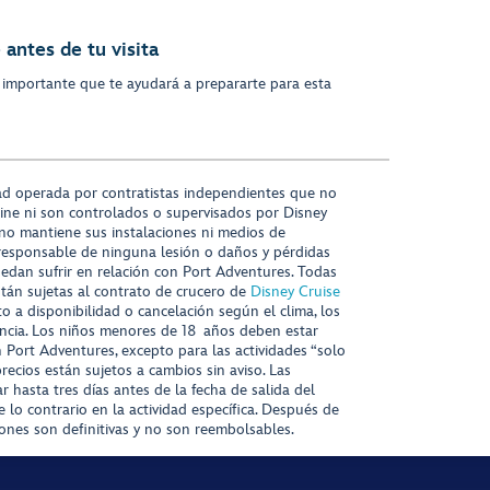
antes de tu visita
 importante que te ayudará a prepararte para esta
ad operada por contratistas independientes que no
ine ni son controlados o supervisados por Disney
 no mantiene sus instalaciones ni medios de
responsable de ninguna lesión o daños y pérdidas
uedan sufrir en relación con Port Adventures. Todas
stán sujetas al contrato de crucero de
Disney Cruise
to a disponibilidad o cancelación según el clima, los
tencia. Los niños menores de 18 años deben estar
ort Adventures, excepto para las actividades “solo
recios están sujetos a cambios sin aviso. Las
r hasta tres días antes de la fecha de salida del
 lo contrario en la actividad específica. Después de
iones son definitivas y no son reembolsables.