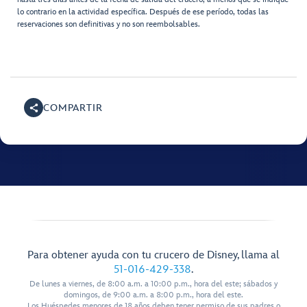
lo contrario en la actividad específica. Después de ese período, todas las
reservaciones son definitivas y no son reembolsables.
COMPARTIR
Para obtener ayuda con tu crucero de Disney, llama al
51-016-429-338
.
De lunes a viernes, de 8:00 a.m. a 10:00 p.m., hora del este; sábados y
domingos, de 9:00 a.m. a 8:00 p.m., hora del este.
Los Huéspedes menores de 18 años deben tener permiso de sus padres o