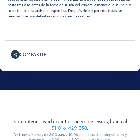
hasta tres días antes de la fecha de salida del crucero, a menos que se indique
lo contrario en la actividad específica. Después de ese período, todas las
reservaciones son definitivas y no son reembolsables.
COMPARTIR
Para obtener ayuda con tu crucero de Disney, llama al
51-016-429-338
.
De lunes a viernes, de 8:00 a.m. a 10:00 p.m., hora del este; sábados y
domingos, de 9:00 a.m. a 8:00 p.m., hora del este.