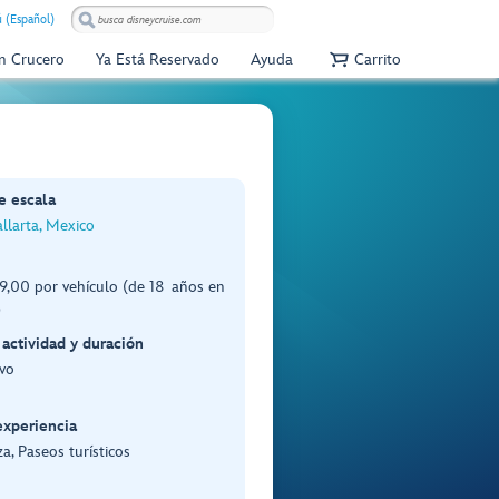
 (Español)
Un Crucero
Ya Está Reservado
Ayuda
Carrito
e escala
llarta, Mexico
,00 por vehículo (de 18 años en
)
 actividad y duración
ivo
experiencia
a, Paseos turísticos