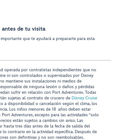
antes de tu visita
 importante que te ayudará a prepararte para esta
ad operada por contratistas independientes que no
ine ni son controlados o supervisados por Disney
 no mantiene sus instalaciones ni medios de
responsable de ninguna lesión o daños y pérdidas
uedan sufrir en relación con Port Adventures. Todas
stán sujetas al contrato de crucero de
Disney Cruise
to a disponibilidad o cancelación según el clima, los
tencia. Los niños menores de 18 años deben estar
ort Adventures, excepto para las actividades “solo
recios están sujetos a cambios sin aviso. Las
r hasta tres días antes de la fecha de salida del
 lo contrario en la actividad específica. Después de
iones son definitivas y no son reembolsables.