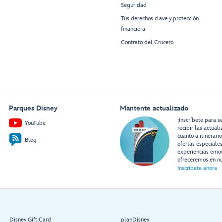
Seguridad
Tus derechos clave y protección
financiera
Contrato del Crucero
Parques Disney
Mantente actualizado
¡Inscríbete para s
YouTube
recibir las actual
cuanto a itinerari
Blog
ofertas especiale
experiencias emo
ofreceremos en nu
Inscríbete ahora
Disney Gift Card
planDisney