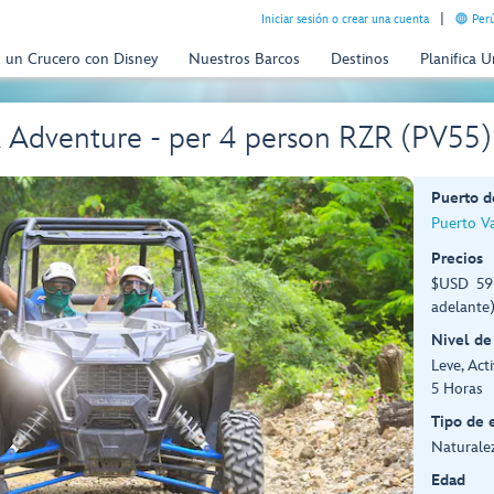
Iniciar sesión o crear una cuenta
Perú
n un Crucero con Disney
Nuestros Barcos
Destinos
Planifica 
R Adventure - per 4 person RZR (PV55)
Puerto d
Puerto Va
Precios
$USD 599
adelante
Nivel de
Leve, Act
5 Horas
Tipo de 
Naturalez
Edad