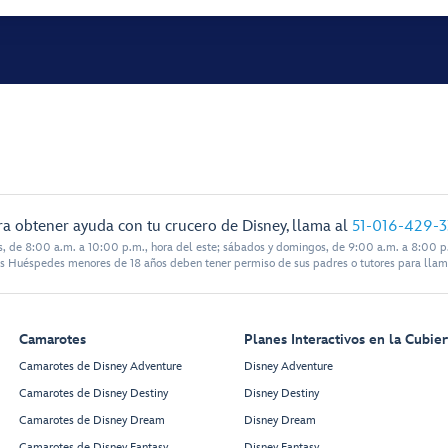
ra obtener ayuda con tu crucero de Disney, llama al
51-016-429-
s, de 8:00 a.m. a 10:00 p.m., hora del este; sábados y domingos, de 9:00 a.m. a 8:00 p.
s Huéspedes menores de 18 años deben tener permiso de sus padres o tutores para llam
Camarotes
Planes Interactivos en la Cubier
Camarotes de Disney Adventure
Disney Adventure
Camarotes de Disney Destiny
Disney Destiny
Camarotes de Disney Dream
Disney Dream
Camarotes de Disney Fantasy
Disney Fantasy