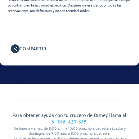
lo contrario en la actividad específica. Después de ese período, todas las
reservaciones son definitivas y no son reembolsables.
COMPARTIR
Para obtener ayuda con tu crucero de Disney, llama al
51-016-429-338
.
De lunes a viernes, de 8:00 a.m. a 10:00 p.m., hora del este; sábados y
domingos, de 9:00 a.m. a 8:00 p.m., hora del este.
Los Huéspedes menores de 18 años deben tener permiso de sus padres o