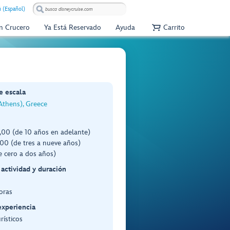
 (Español)
Un Crucero
Ya Está Reservado
Ayuda
Carrito
e escala
Athens), Greece
00 (de 10 años en adelante)
00 (de tres a nueve años)
e cero a dos años)
 actividad y duración
oras
experiencia
rísticos