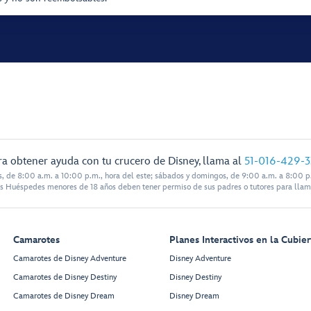
ra obtener ayuda con tu crucero de Disney, llama al
51-016-429-
s, de 8:00 a.m. a 10:00 p.m., hora del este; sábados y domingos, de 9:00 a.m. a 8:00 p.
s Huéspedes menores de 18 años deben tener permiso de sus padres o tutores para llam
Camarotes
Planes Interactivos en la Cubier
Camarotes de Disney Adventure
Disney Adventure
Camarotes de Disney Destiny
Disney Destiny
Camarotes de Disney Dream
Disney Dream