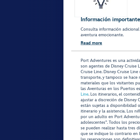
Información importante 
Consulta información adicional
aventura emocionante.
Read more
Port Adventures es una activid
son agentes de Disney Cruise L
Cruise Line. Disney Cruise Line
transporte, y tampoco se hace 
materiales que los visitantes p
las Aventuras en los Puertos e
Line
. Los itinerarios, el conte
ajustar a discreción de Disney 
están sujetas a disponibilidad 
itinerario y la asistencia. Lo
por un adulto en Port Adventur
adolescentes”. Todos los precio
se pueden realizar hasta tres d
que se indique lo contrario en 
las reservaciones son definitiv