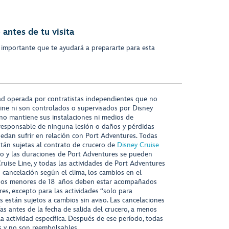
antes de tu visita
 importante que te ayudará a prepararte para esta
ad operada por contratistas independientes que no
ine ni son controlados o supervisados por Disney
 no mantiene sus instalaciones ni medios de
responsable de ninguna lesión o daños y pérdidas
uedan sufrir en relación con Port Adventures. Todas
stán sujetas al contrato de crucero de
Disney Cruise
nido y las duraciones de Port Adventures se pueden
Cruise Line, y todas las actividades de Port Adventures
o cancelación según el clima, los cambios en el
s niños menores de 18 años deben estar acompañados
es, excepto para las actividades “solo para
s están sujetos a cambios sin aviso. Las cancelaciones
ías antes de la fecha de salida del crucero, a menos
la actividad específica. Después de ese período, todas
as y no son reembolsables.