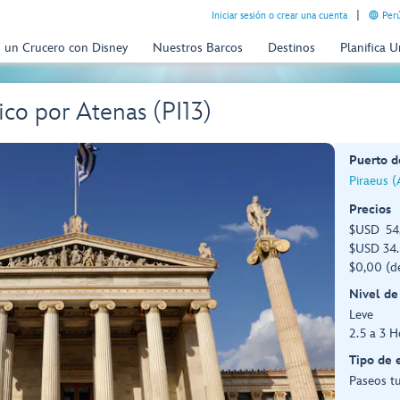
Iniciar sesión o crear una cuenta
Perú
n un Crucero con Disney
Nuestros Barcos
Destinos
Planifica 
co por Atenas (PI13)
Puerto d
Piraeus (
Precios
$USD 54,
$USD 34.
$0,00 (d
Nivel de
Leve
2.5 a 3 H
Tipo de 
Paseos tu