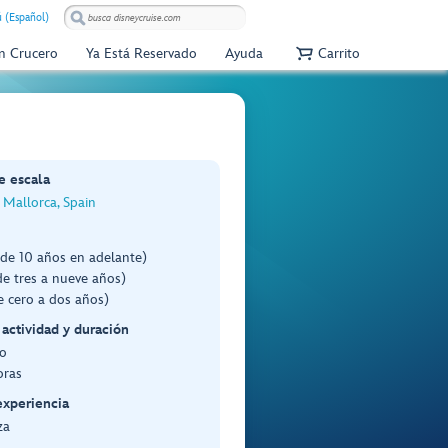
 (Español)
Un Crucero
Ya Está Reservado
Ayuda
Carrito
e escala
 Mallorca, Spain
(de 10 años en adelante)
e tres a nueve años)
e cero a dos años)
 actividad y duración
o
oras
experiencia
za