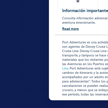
Información importante 
Consulta información adicional
aventura emocionante.
Read more
Port Adventures es una activid
son agentes de Disney Cruise L
Cruise Line. Disney Cruise Line
transporte, y tampoco se hace 
materiales que los visitantes p
las Aventuras en los Puertos e
Line
. Port Adventures está suje
cambios de itinerario y la asis
acompañados por un adulto en P
para adolescentes”. Todos los p
cancelaciones se pueden realiza
crucero, a menos que se indique
ese período, todas las reservac