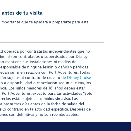
antes de tu visita
 importante que te ayudará a prepararte para esta
ad operada por contratistas independientes que no
ine ni son controlados o supervisados por Disney
 no mantiene sus instalaciones ni medios de
responsable de ninguna lesión o daños y pérdidas
uedan sufrir en relación con Port Adventures. Todas
stán sujetas al contrato de crucero de
Disney Cruise
to a disponibilidad o cancelación según el clima, los
tencia. Los niños menores de 18 años deben estar
ort Adventures, excepto para las actividades “solo
recios están sujetos a cambios sin aviso. Las
r hasta tres días antes de la fecha de salida del
 lo contrario en la actividad específica. Después de
iones son definitivas y no son reembolsables.