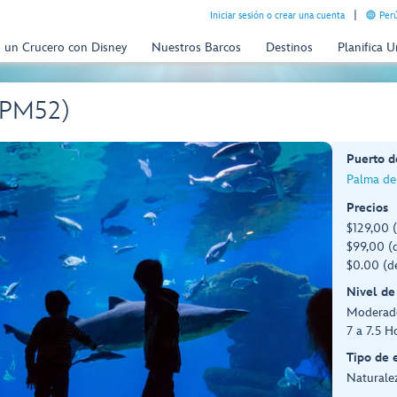
Iniciar sesión o crear una cuenta
Perú
n un Crucero con Disney
Nuestros Barcos
Destinos
Planifica 
 (PM52)
Puerto d
Palma de
Precios
$129,00 
$99,00 (d
$0.00 (d
Nivel de
Moderad
7 a 7.5 H
Tipo de 
Naturale