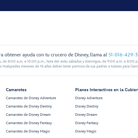
ra obtener ayuda con tu crucero de Disney, llama al
51-016-429-
s, de 8:00 a.m. a 10:00 p.m., hora del este; sábados y domingos, de 9:00 a.m. a 8:00 p.
s Huéspedes menores de 18 años deben tener permiso de sus padres o tutores para llam
Camarotes
Planes Interactivos en la Cubier
Camarotes de Disney Adventure
Disney Adventure
Camarotes de Disney Destiny
Disney Destiny
Camarotes de Disney Dream
Disney Dream
Camarotes de Disney Fantasy
Disney Fantasy
Camarotes de Disney Magic
Disney Magic