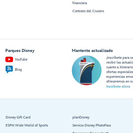
financiera
Contrato del Crucero
Parques Disney
Mantente actualizado
¡Inscríbete para s
YouTube
recibir las actual
cuanto a itinerari
Blog
ofertas especiale
experiencias emo
ofreceremos en nu
Inscríbete ahora
Disney Gift Card
planDisney
ESPN Wide World of Sports
Servicio Disney PhotoPass