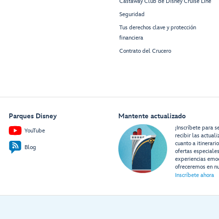
Castaway Club de Disney Cruise Line
Seguridad
Tus derechos clave y protección
financiera
Contrato del Crucero
Parques Disney
Mantente actualizado
¡Inscríbete para s
YouTube
recibir las actual
cuanto a itinerari
Blog
ofertas especiale
experiencias emo
ofreceremos en nu
Inscríbete ahora