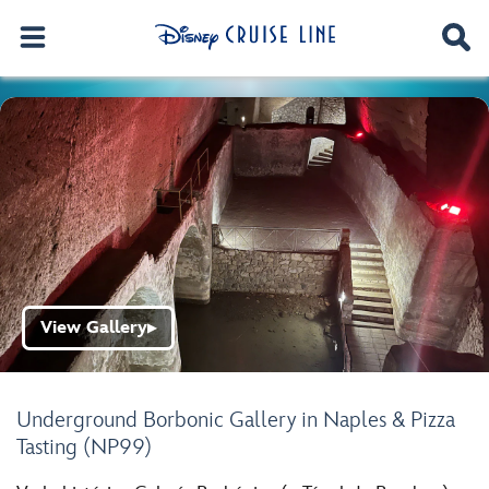
View Gallery
▶
Underground Borbonic Gallery in Naples & Pizza
Tasting (NP99)