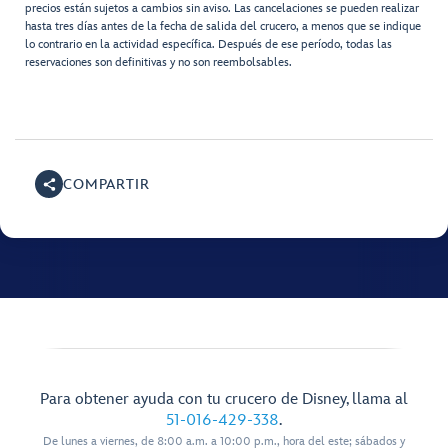
precios están sujetos a cambios sin aviso. Las cancelaciones se pueden realizar
hasta tres días antes de la fecha de salida del crucero, a menos que se indique
lo contrario en la actividad específica. Después de ese período, todas las
reservaciones son definitivas y no son reembolsables.
COMPARTIR
Para obtener ayuda con tu crucero de Disney, llama al
51-016-429-338
.
De lunes a viernes, de 8:00 a.m. a 10:00 p.m., hora del este; sábados y