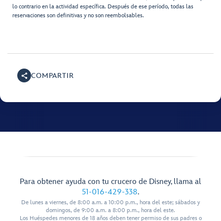
lo contrario en la actividad específica. Después de ese período, todas las
reservaciones son definitivas y no son reembolsables.
COMPARTIR
Para obtener ayuda con tu crucero de Disney, llama al
51-016-429-338
.
De lunes a viernes, de 8:00 a.m. a 10:00 p.m., hora del este; sábados y
domingos, de 9:00 a.m. a 8:00 p.m., hora del este.
Los Huéspedes menores de 18 años deben tener permiso de sus padres o