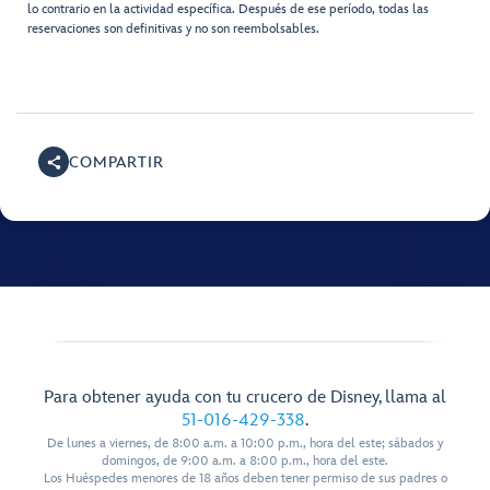
lo contrario en la actividad específica. Después de ese período, todas las
reservaciones son definitivas y no son reembolsables.
COMPARTIR
Para obtener ayuda con tu crucero de Disney, llama al
51-016-429-338
.
De lunes a viernes, de 8:00 a.m. a 10:00 p.m., hora del este; sábados y
domingos, de 9:00 a.m. a 8:00 p.m., hora del este.
Los Huéspedes menores de 18 años deben tener permiso de sus padres o