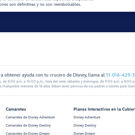
iones son definitivas y no son reembolsables.
ra obtener ayuda con tu crucero de Disney, llama al
51-016-429-
s, de 8:00 a.m. a 10:00 p.m., hora del este; sábados y domingos, de 9:00 a.m. a 8:00 p.
s Huéspedes menores de 18 años deben tener permiso de sus padres o tutores para llam
Camarotes
Planes Interactivos en la Cubier
Camarotes de Disney Adventure
Disney Adventure
Camarotes de Disney Destiny
Disney Destiny
Camarotes de Disney Dream
Disney Dream