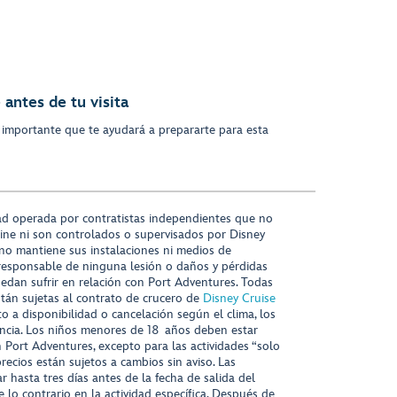
antes de tu visita
 importante que te ayudará a prepararte para esta
ad operada por contratistas independientes que no
ine ni son controlados o supervisados por Disney
 no mantiene sus instalaciones ni medios de
responsable de ninguna lesión o daños y pérdidas
uedan sufrir en relación con Port Adventures. Todas
stán sujetas al contrato de crucero de
Disney Cruise
to a disponibilidad o cancelación según el clima, los
tencia. Los niños menores de 18 años deben estar
ort Adventures, excepto para las actividades “solo
recios están sujetos a cambios sin aviso. Las
r hasta tres días antes de la fecha de salida del
 lo contrario en la actividad específica. Después de