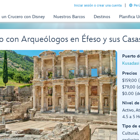
Iniciar sesión o crear una cuenta
Perú
n un Crucero con Disney
Nuestros Barcos
Destinos
Planifica 
o con Arqueólogos en Éfeso y sus Cas
Puerto d
Kusadasi 
Precios
$159,00 (
$79,00 (d
$0.00 (d
Nivel de
Activo, At
4.5 a 5 H
Tipo de 
Cultural,
exclusiva