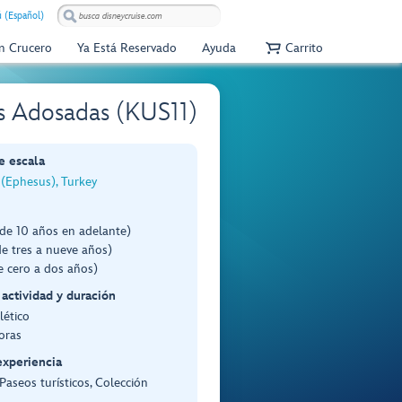
 (Español)
Un Crucero
Ya Está Reservado
Ayuda
Carrito
as Adosadas (KUS11)
e escala
(Ephesus), Turkey
de 10 años en adelante)
e tres a nueve años)
e cero a dos años)
 actividad y duración
lético
oras
experiencia
 Paseos turísticos, Colección