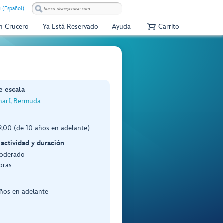
 (Español)
Un Crucero
Ya Está Reservado
Ayuda
Carrito
e escala
harf, Bermuda
,00 (de 10 años en adelante)
 actividad y duración
Moderado
oras
años en adelante