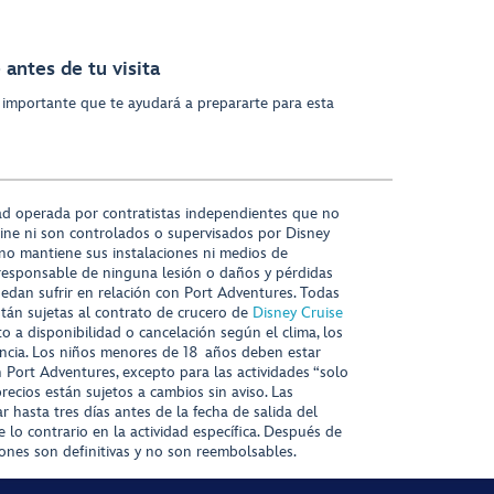
antes de tu visita
 importante que te ayudará a prepararte para esta
ad operada por contratistas independientes que no
ine ni son controlados o supervisados por Disney
 no mantiene sus instalaciones ni medios de
responsable de ninguna lesión o daños y pérdidas
uedan sufrir en relación con Port Adventures. Todas
stán sujetas al contrato de crucero de
Disney Cruise
to a disponibilidad o cancelación según el clima, los
tencia. Los niños menores de 18 años deben estar
ort Adventures, excepto para las actividades “solo
recios están sujetos a cambios sin aviso. Las
r hasta tres días antes de la fecha de salida del
 lo contrario en la actividad específica. Después de
iones son definitivas y no son reembolsables.