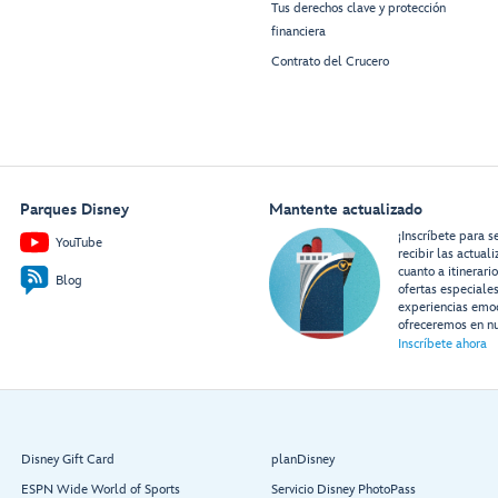
Tus derechos clave y protección
financiera
Contrato del Crucero
Parques Disney
Mantente actualizado
¡Inscríbete para s
YouTube
recibir las actual
cuanto a itinerari
Blog
ofertas especiale
experiencias emo
ofreceremos en nu
Inscríbete ahora
Disney Gift Card
planDisney
ESPN Wide World of Sports
Servicio Disney PhotoPass