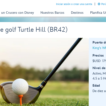
Iniciar sesión o crear una cuenta
Perú
n un Crucero con Disney
Nuestros Barcos
Destinos
Planifica 
e golf Turtle Hill (BR42)
Puerto d
King's W
Precios
$USD 179
Nivel de
Activo, 
4.5 a 5 H
Edad
De diez 