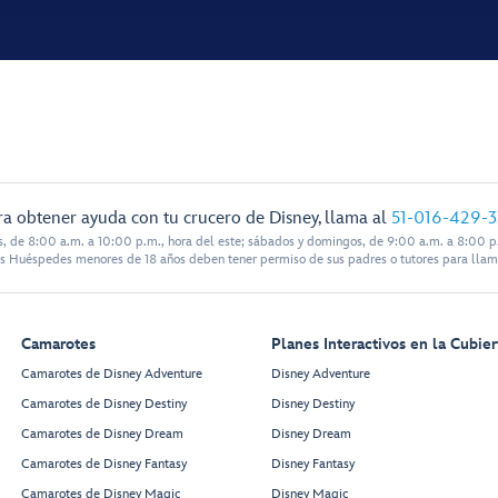
ra obtener ayuda con tu crucero de Disney, llama al
51-016-429-
s, de 8:00 a.m. a 10:00 p.m., hora del este; sábados y domingos, de 9:00 a.m. a 8:00 p.
s Huéspedes menores de 18 años deben tener permiso de sus padres o tutores para llam
Camarotes
Planes Interactivos en la Cubier
Camarotes de Disney Adventure
Disney Adventure
Camarotes de Disney Destiny
Disney Destiny
Camarotes de Disney Dream
Disney Dream
Camarotes de Disney Fantasy
Disney Fantasy
Camarotes de Disney Magic
Disney Magic