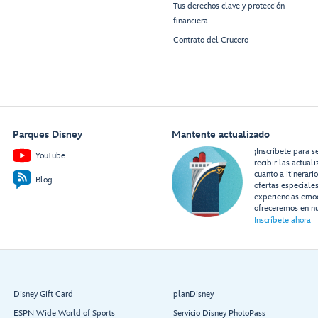
Tus derechos clave y protección
financiera
Contrato del Crucero
Parques Disney
Mantente actualizado
¡Inscríbete para s
YouTube
recibir las actual
cuanto a itinerari
Blog
ofertas especiale
experiencias emo
ofreceremos en nu
Inscríbete ahora
Disney Gift Card
planDisney
ESPN Wide World of Sports
Servicio Disney PhotoPass