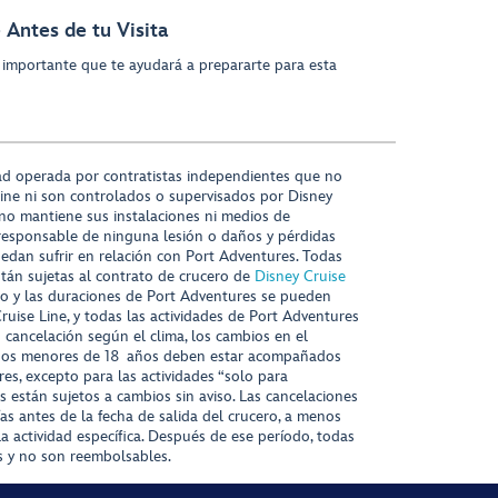
 Antes de tu Visita
 importante que te ayudará a prepararte para esta
ad operada por contratistas independientes que no
ine ni son controlados o supervisados por Disney
 no mantiene sus instalaciones ni medios de
responsable de ninguna lesión o daños y pérdidas
uedan sufrir en relación con Port Adventures. Todas
stán sujetas al contrato de crucero de
Disney Cruise
nido y las duraciones de Port Adventures se pueden
Cruise Line, y todas las actividades de Port Adventures
o cancelación según el clima, los cambios en el
s niños menores de 18 años deben estar acompañados
es, excepto para las actividades “solo para
s están sujetos a cambios sin aviso. Las cancelaciones
ías antes de la fecha de salida del crucero, a menos
la actividad específica. Después de ese período, todas
as y no son reembolsables.