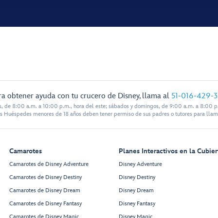
ra obtener ayuda con tu crucero de Disney, llama al
51-016-429-
s, de 8:00 a.m. a 10:00 p.m., hora del este; sábados y domingos, de 9:00 a.m. a 8:00 p.
s Huéspedes menores de 18 años deben tener permiso de sus padres o tutores para llam
Camarotes
Planes Interactivos en la Cubier
Camarotes de Disney Adventure
Disney Adventure
Camarotes de Disney Destiny
Disney Destiny
Camarotes de Disney Dream
Disney Dream
Camarotes de Disney Fantasy
Disney Fantasy
Camarotes de Disney Magic
Disney Magic