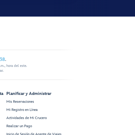
338
.
m., hora del este.
ar.
ta
Planificar y Administrar
Mis Reservaciones
Mi Registro en Línea
Actividades de Mi Crucero
Realizar un Pago
Inicio de Sesión de Agente de Viajes