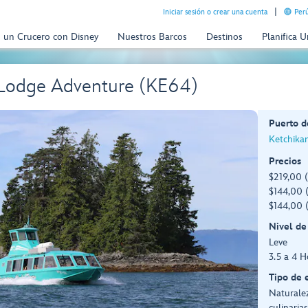
Iniciar sesión o crear una cuenta
Perú
n un Crucero con Disney
Nuestros Barcos
Destinos
Planifica 
 Lodge Adventure (KE64)
Puerto d
Ketchikan
Precios
$219,00 
$144,00 (
$144,00 (
Nivel de
Leve
3.5 a 4 H
Tipo de 
Naturalez
culinarias