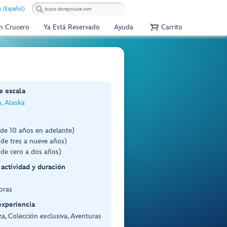
 (Español)
Un Crucero
Ya Está Reservado
Ayuda
Carrito
e escala
, Alaska
(de 10 años en adelante)
de tres a nueve años)
de cero a dos años)
 actividad y duración
oras
experiencia
a, Colección exclusiva, Aventuras