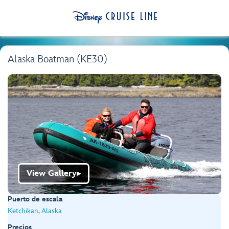
Alaska Boatman (KE30)
View Gallery
▶
Puerto de escala
Ketchikan, Alaska
Precios