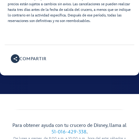
precios están sujetos a cambios sin aviso. Las cancelaciones se pueden realizar
hasta tres días antes de la fecha de salida del crucero, a menos que se indique
lo contrario en la actividad específica. Después de ese período, todas las
reservaciones son definitivas y no son reembolsables.
COMPARTIR
Para obtener ayuda con tu crucero de Disney, llama al
51-016-429-338
.
De lunes a viernes, de 8:00 a.m. a 10:00 p.m., hora del este; sábados y