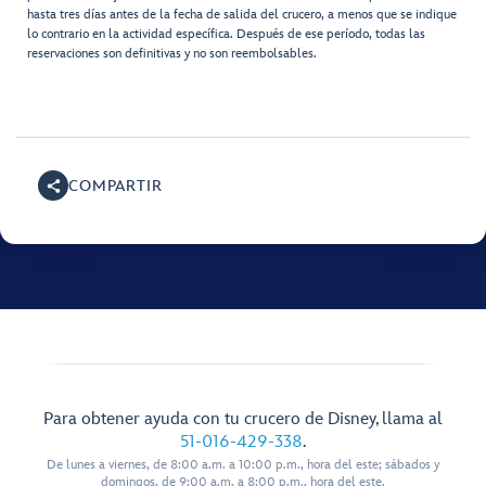
hasta tres días antes de la fecha de salida del crucero, a menos que se indique
lo contrario en la actividad específica. Después de ese período, todas las
reservaciones son definitivas y no son reembolsables.
COMPARTIR
Para obtener ayuda con tu crucero de Disney, llama al
51-016-429-338
.
De lunes a viernes, de 8:00 a.m. a 10:00 p.m., hora del este; sábados y
domingos, de 9:00 a.m. a 8:00 p.m., hora del este.