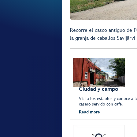
Recorre el casco antiguo de Po
la granja de caballos Savijärvi
Ciudad y campo
Visita los establos y conoce a 
casero servido con café.
Read more