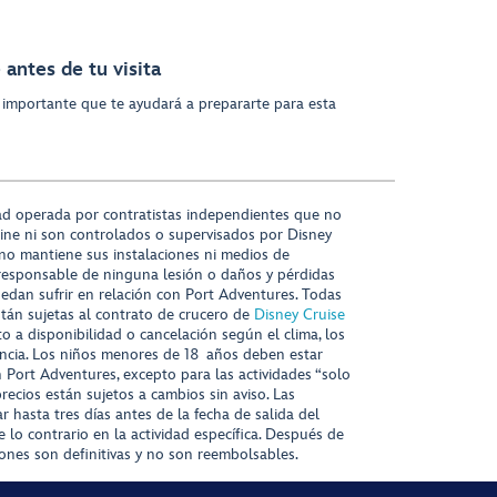
antes de tu visita
 importante que te ayudará a prepararte para esta
ad operada por contratistas independientes que no
ine ni son controlados o supervisados por Disney
 no mantiene sus instalaciones ni medios de
responsable de ninguna lesión o daños y pérdidas
uedan sufrir en relación con Port Adventures. Todas
stán sujetas al contrato de crucero de
Disney Cruise
to a disponibilidad o cancelación según el clima, los
tencia. Los niños menores de 18 años deben estar
ort Adventures, excepto para las actividades “solo
recios están sujetos a cambios sin aviso. Las
r hasta tres días antes de la fecha de salida del
 lo contrario en la actividad específica. Después de
iones son definitivas y no son reembolsables.