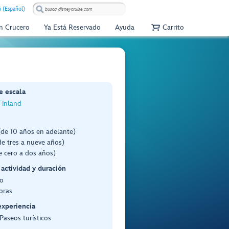
 (Español)
Un Crucero
Ya Está Reservado
Ayuda
Carrito
e escala
 Finland
(de 10 años en adelante)
e tres a nueve años)
e cero a dos años)
 actividad y duración
o
oras
experiencia
 Paseos turísticos