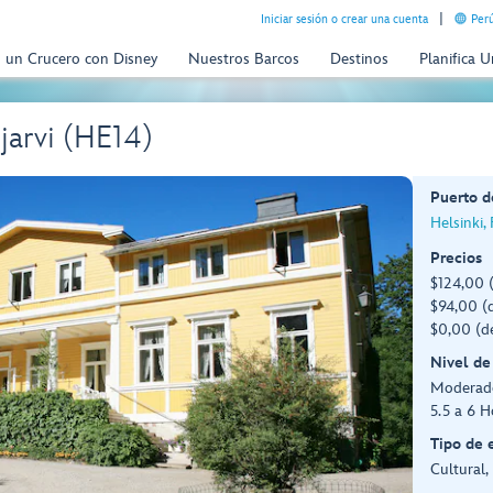
Iniciar sesión o crear una cuenta
Perú
n un Crucero con Disney
Nuestros Barcos
Destinos
Planifica 
ijarvi (HE14)
Puerto d
Helsinki,
Precios
$124,00 
$94,00 (d
$0,00 (d
Nivel de
Moderad
5.5 a 6 H
Tipo de 
Cultural,