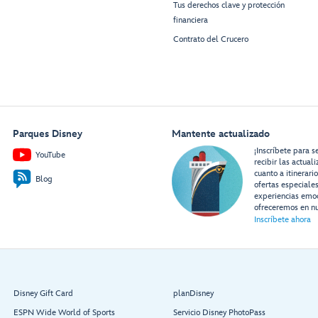
Tus derechos clave y protección
financiera
Contrato del Crucero
Parques Disney
Mantente actualizado
¡Inscríbete para s
YouTube
recibir las actual
cuanto a itinerari
Blog
ofertas especiale
experiencias emo
ofreceremos en nu
Inscríbete ahora
Disney Gift Card
planDisney
ESPN Wide World of Sports
Servicio Disney PhotoPass