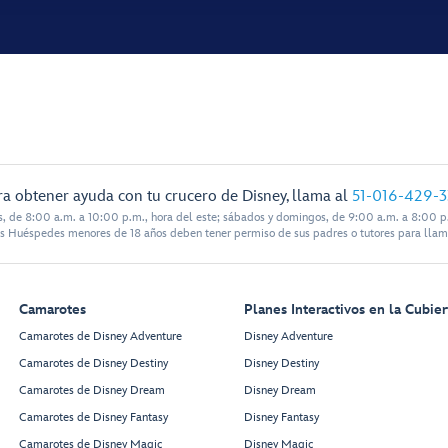
ra obtener ayuda con tu crucero de Disney, llama al
51-016-429-
s, de 8:00 a.m. a 10:00 p.m., hora del este; sábados y domingos, de 9:00 a.m. a 8:00 p.
s Huéspedes menores de 18 años deben tener permiso de sus padres o tutores para llam
Camarotes
Planes Interactivos en la Cubier
Camarotes de Disney Adventure
Disney Adventure
Camarotes de Disney Destiny
Disney Destiny
Camarotes de Disney Dream
Disney Dream
Camarotes de Disney Fantasy
Disney Fantasy
Camarotes de Disney Magic
Disney Magic