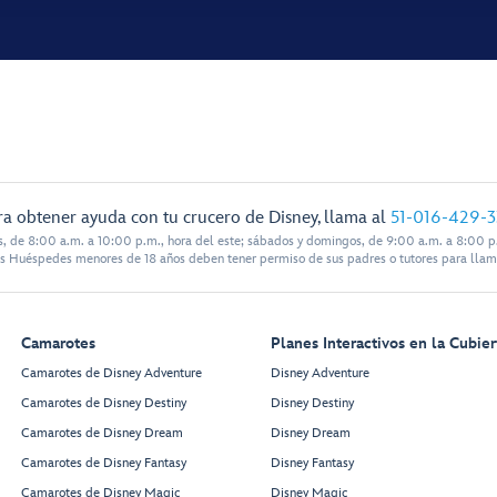
ra obtener ayuda con tu crucero de Disney, llama al
51-016-429-
s, de 8:00 a.m. a 10:00 p.m., hora del este; sábados y domingos, de 9:00 a.m. a 8:00 p.
s Huéspedes menores de 18 años deben tener permiso de sus padres o tutores para llam
Camarotes
Planes Interactivos en la Cubier
Camarotes de Disney Adventure
Disney Adventure
Camarotes de Disney Destiny
Disney Destiny
Camarotes de Disney Dream
Disney Dream
Camarotes de Disney Fantasy
Disney Fantasy
Camarotes de Disney Magic
Disney Magic