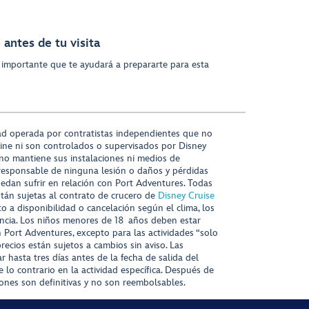
antes de tu visita
 importante que te ayudará a prepararte para esta
ad operada por contratistas independientes que no
ine ni son controlados o supervisados por Disney
 no mantiene sus instalaciones ni medios de
responsable de ninguna lesión o daños y pérdidas
uedan sufrir en relación con Port Adventures. Todas
stán sujetas al contrato de crucero de
Disney Cruise
to a disponibilidad o cancelación según el clima, los
tencia. Los niños menores de 18 años deben estar
ort Adventures, excepto para las actividades “solo
recios están sujetos a cambios sin aviso. Las
r hasta tres días antes de la fecha de salida del
 lo contrario en la actividad específica. Después de
iones son definitivas y no son reembolsables.