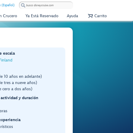
 (Español)
Un Crucero
Ya Está Reservado
Ayuda
Carrito
e escala
 Finland
de 10 años en adelante)
e tres a nueve años)
e cero a dos años)
 actividad y duración
oras
experiencia
rísticos