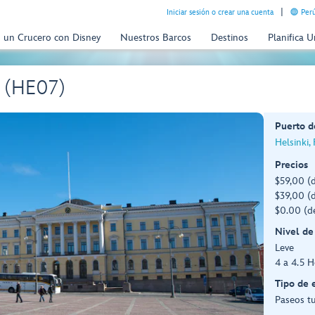
Iniciar sesión o crear una cuenta
Perú
n un Crucero con Disney
Nuestros Barcos
Destinos
Planifica 
i (HE07)
Puerto d
Helsinki,
Precios
$59,00 (
$39,00 (d
$0.00 (d
Nivel de
Leve
4 a 4.5 H
Tipo de 
Paseos tu