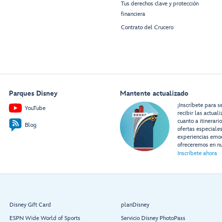
Tus derechos clave y protección
financiera
Contrato del Crucero
Parques Disney
Mantente actualizado
¡Inscríbete para s
YouTube
recibir las actual
cuanto a itinerari
Blog
ofertas especiale
experiencias emo
ofreceremos en nu
Inscríbete ahora
Disney Gift Card
planDisney
ESPN Wide World of Sports
Servicio Disney PhotoPass